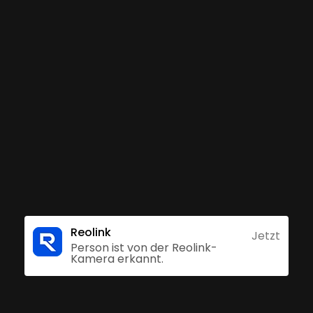
atten fortschrittlichen Erkennungstechnologie ka
terscheiden und sendet Ihnen nur die gewichtigen A
 Funktion kostenlos mit Sorgenfreiheit genießen 
Präzisere Alarme
Keine Abo-Gebü
Reolink
Jetzt
Person ist von der Reolink-
Kamera erkannt.