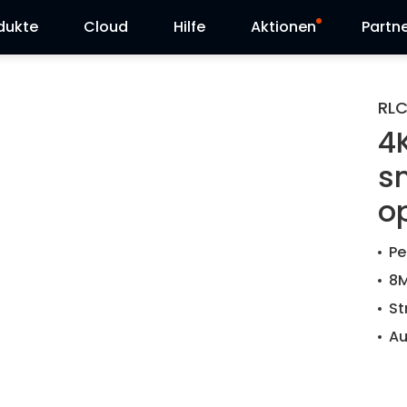
dukte
Cloud
Hilfe
Aktionen
Partn
Supportanfrage
Sonderangebot
RL
4
Herunterladen
Reolink Day
s
Blog
o
Kontakt
Pe
8M
St
Au