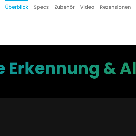
Überblick
Specs
Zubehör
Video
Rezensionen
te Erkennung & 
reiheit mit smarter E