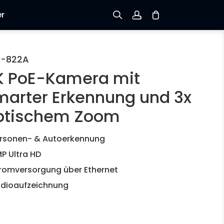
er
Registrieren
C-822A
K PoE-Kamera mit
Einloggen
marter Erkennung und 3x
Bestellung verfolgen
ptischem Zoom
rsonen- & Autoerkennung
P Ultra HD
romversorgung über Ethernet
dioaufzeichnung