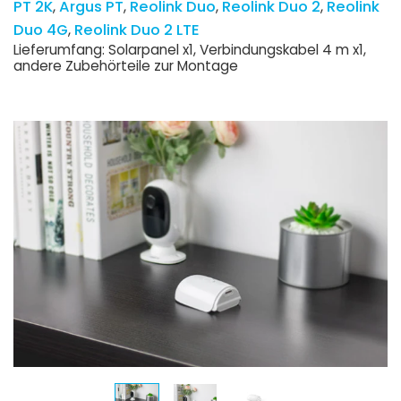
PT 2K
Argus PT
Reolink Duo
Reolink Duo 2
Reolink
Duo 4G
Reolink Duo 2 LTE
Lieferumfang: Solarpanel x1, Verbindungskabel 4 m x1,
andere Zubehörteile zur Montage