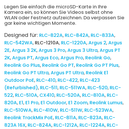
Legen Sie einfach die microSD-Karte in Ihre
Kamera ein, so können Sie Videos selbst ohne
WLAN oder Festnetz aufzeichnen. Da verpassen Sie
gar keine wichtigen Momente.
Designed für:
RLC-822A
RLC-842A
RLC-833A
RLC-542WA
RLC-1210A
RLC-1220A
Argus 2
Argus
2E
Argus 3 2K
Argus 3 Pro
Argus 3 Ultra
Argus PT
2K
Argus PT
Argus Eco
Argus Pro
Reolink Go
Reolink Go Plus
Reolink Go PT
Reolink Go PT Plus
Reolink Go PT Ultra
Argus PT Ultra
Reolink E1
Outdoor PoE
RLC-410
RLC-422
RLC-423
(Refurbished)
RLC-511
RLC-511WA
RLC-520
RLC-
522
RLC-510A
CX410
RLC-520A
RLC-810A
RLC-
820A
E1
E1 Pro
E1 Outdoor
E1 Zoom
Reolink Lumus
RLC-510WA
RLC-410W
RLC-511W
RLC-523WA
Reolink TrackMix PoE
RLC-811A
RLC-823A
RLC-
823A 16X
RLC-824A
RLC-1212A
RLC-1224A
RLC-