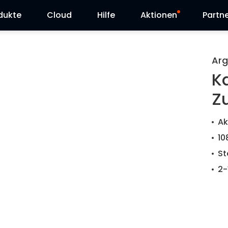
dukte
Cloud
Hilfe
Aktionen
Partn
Supportanfrage
Sonderangebot
Arg
Ka
Herunterladen
Reolink Day
Z
Blog
Ak
Kontakt
10
St
2