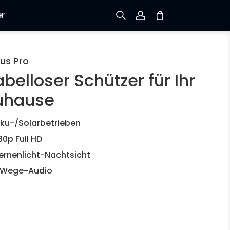
er
Registrieren
us Pro
belloser Schützer für Ihr
Einloggen
uhause
Bestellung verfolgen
ku-/Solarbetrieben
80p Full HD
ernenlicht-Nachtsicht
-Wege-Audio