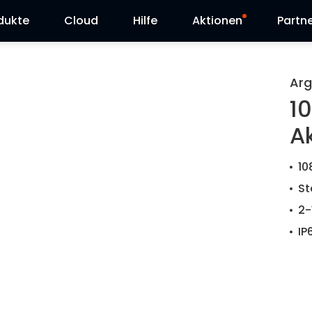
dukte
Cloud
Hilfe
Aktionen
Partn
Supportanfrage
Sonderangebot
Arg
1
Herunterladen
Reolink Day
A
Blog
10
Kontakt
St
2
IP