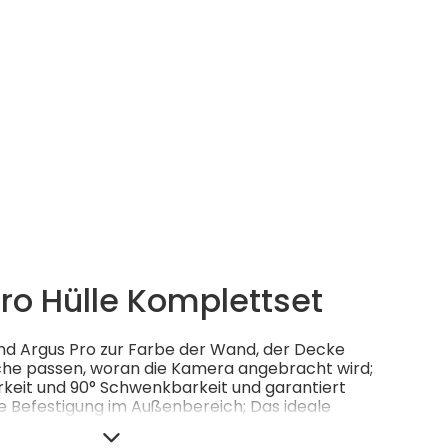
ro Hülle Komplettset
und Argus Pro zur Farbe der Wand, der Decke
che passen, woran die Kamera angebracht wird;
rkeit und 90° Schwenkbarkeit und garantiert
e Befestigung im Außenbereich; Das ideale
n Innen- & Außeneinsatz der Argus 2.