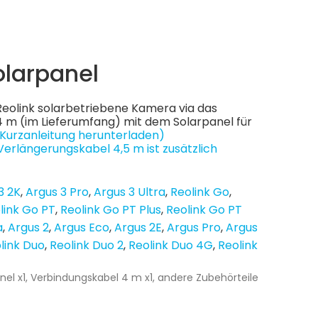
olarpanel
Reolink solarbetriebene Kamera via das
 m (im Lieferumfang) mit dem Solarpanel für
(Kurzanleitung herunterladen)
Verlängerungskabel 4,5 m ist zusätzlich
3 2K
Argus 3 Pro
Argus 3 Ultra
Reolink Go
link Go PT
Reolink Go PT Plus
Reolink Go PT
a
Argus 2
Argus Eco
Argus 2E
Argus Pro
Argus
link Duo
Reolink Duo 2
Reolink Duo 4G
Reolink
nel x1, Verbindungskabel 4 m x1, andere Zubehörteile