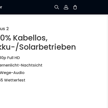
er
Registrieren
us 2
00% Kabellos,
Einloggen
kku-/Solarbetrieben
Bestellung verfolgen
80p Full HD
ernenlicht-Nachtsicht
-Wege-Audio
65 Wetterfest