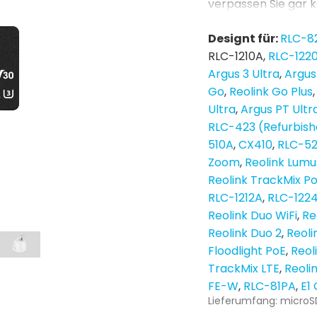
verpassen Sie gar 
Designt für:
RLC-8
RLC-1210A
RLC-122
Argus 3 Ultra
Argus
Go
Reolink Go Plus
Ultra
Argus PT Ultr
RLC-423 (Refurbis
510A
CX410
RLC-5
Zoom
Reolink Lumu
Reolink TrackMix P
RLC-1212A
RLC-122
Reolink Duo WiFi
Re
Reolink Duo 2
Reoli
Floodlight PoE
Reol
TrackMix LTE
Reoli
FE-W
RLC-81PA
E1
Lieferumfang: microS