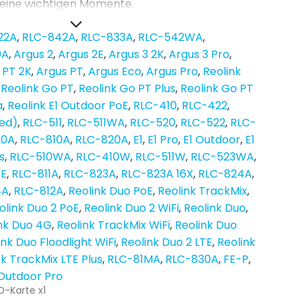
keine wichtigen Momente.
22A
RLC-842A
RLC-833A
RLC-542WA
0A
Argus 2
Argus 2E
Argus 3 2K
Argus 3 Pro
 PT 2K
Argus PT
Argus Eco
Argus Pro
Reolink
Reolink Go PT
Reolink Go PT Plus
Reolink Go PT
a
Reolink E1 Outdoor PoE
RLC-410
RLC-422
hed)
RLC-511
RLC-511WA
RLC-520
RLC-522
RLC-
20A
RLC-810A
RLC-820A
E1
E1 Pro
E1 Outdoor
E1
s
RLC-510WA
RLC-410W
RLC-511W
RLC-523WA
oE
RLC-811A
RLC-823A
RLC-823A 16X
RLC-824A
4A
RLC-812A
Reolink Duo PoE
Reolink TrackMix
olink Duo 2 PoE
Reolink Duo 2 WiFi
Reolink Duo
nk Duo 4G
Reolink TrackMix WiFi
Reolink Duo
ink Duo Floodlight WiFi
Reolink Duo 2 LTE
Reolink
nk TrackMix LTE Plus
RLC-81MA
RLC-830A
FE-P
 Outdoor Pro
D-Karte x1