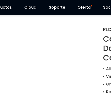
ductos
Cloud
Soporte
Oferta
Soc
Centro de Soporte
Ventas Flash
RL
C
Centro de Descarga
Reolink Day
D
Blog
C
Contáctenos
Al
Vi
Gr
Re