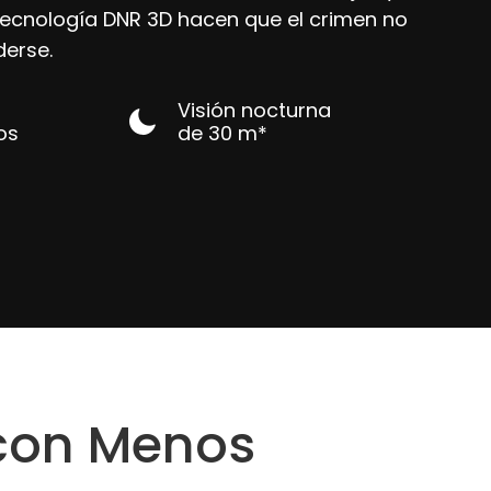
ecnología DNR 3D hacen que el crimen no
erse.
Visión nocturna
jos
de 30 m*
 con Menos