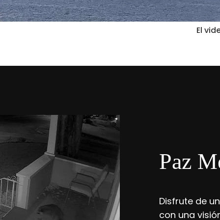
El vid
Paz Me
Disfrute de u
con una visión