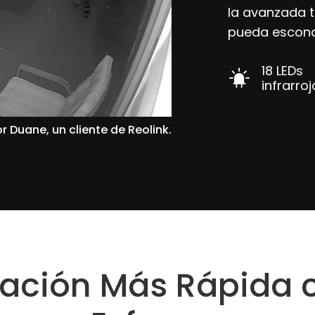
la avanzada t
pueda escond
18 LEDs
infrarro
r Duane, un cliente de Reolink.
alación Más Rápida