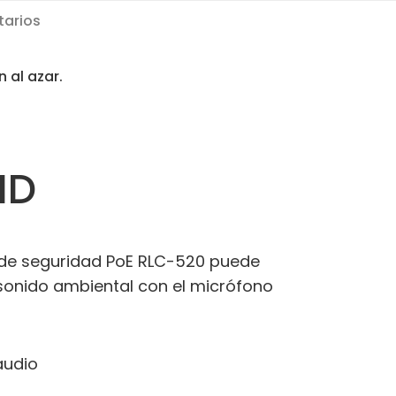
arios
n al azar.
HD
P de seguridad PoE RLC-520 puede
 sonido ambiental con el micrófono
audio