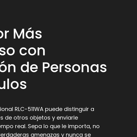
or Más
so con
ón de Personas
ulos
onal RLC-511WA puede distinguir a
s de otros objetos y enviarle
empo real. Sepa lo que le importa, no
s verdaderas amenazas y nunca se