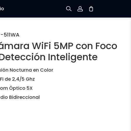
io
Registrarse
C-511WA
ámara WiFi 5MP con Foco
Iniciar sesión
Detección Inteligente
Rastree el Pedido
sión Nocturna en Color
Fi de 2,4/5 Ghz
om Óptico 5X
dio Bidireccional