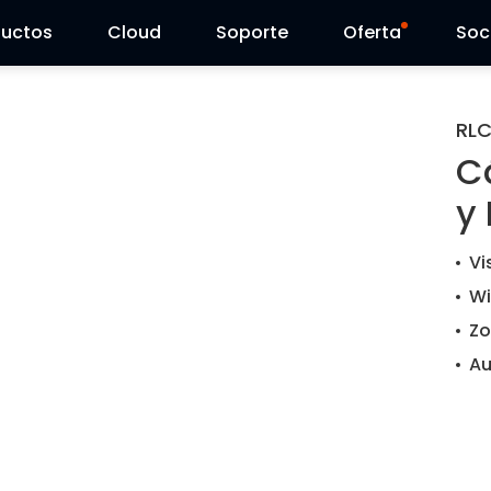
ductos
Cloud
Soporte
Oferta
Soc
Centro de Soporte
Ventas Flash
RL
C
Centro de Descarga
Reolink Day
y 
Blog
Vi
Contáctenos
Wi
Zo
Au