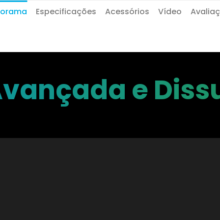
norama
Especificações
Acessórios
Vídeo
Avalia
vançada e Diss