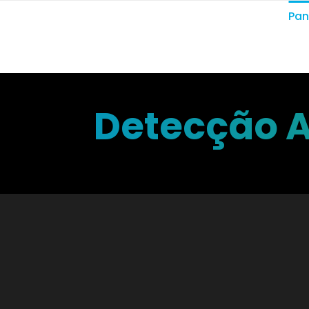
Pa
Detecção A