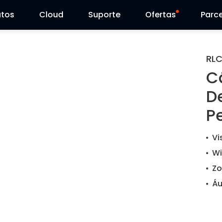
utos
Cloud
Suporte
Ofertas
Parce
Centro de Suporte
Venda Flash
RL
C
Centro de Download
Reolink Day
D
Blog
P
Contacte-nos
Vi
Wi
Zo
Áu