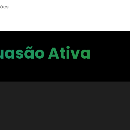
ções
uasão Ativa