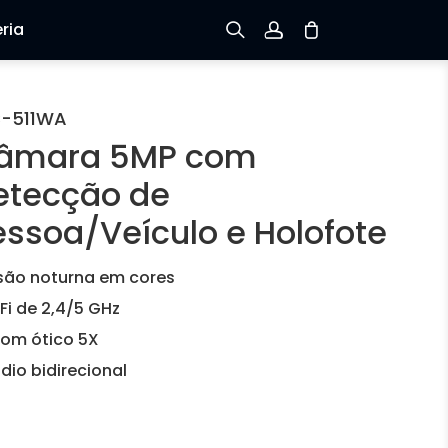
ria
Inscreva-se
C-511WA
âmara 5MP com
Conecte-se
etecção de
Rastreie Seus Pedidos
essoa/Veículo e Holofote
são noturna em cores
Fi de 2,4/5 GHz
om ótico 5X
dio bidirecional