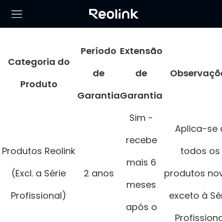
Período
Extensão
Categoria do
de
de
Observaçõ
Produto
Garantia
Garantia
Sim -
Aplica-se 
recebe
Produtos Reolink
todos os
mais 6
(Excl. a Série
2 anos
produtos no
meses
Profissional)
exceto à Sé
após o
Profissiona