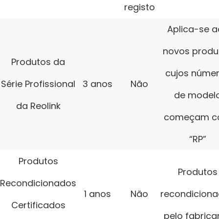
registo
Aplica-se a
novos produ
Produtos da
cujos núme
Série Profissional
3 anos
Não
de model
da Reolink
começam 
“RP”
Produtos
Produtos
Recondicionados
1 anos
Não
recondicion
Certificados
pelo fabrica