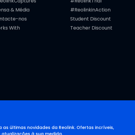
eolinkCaptures
#ReolinkTrial
ensa & Média
#ReolinkinAction
ntacte-nos
Student Discount
rks With
Teacher Discount
 as últimas novidades da Reolink. Ofertas incríveis,
e atualizações à sua medida.