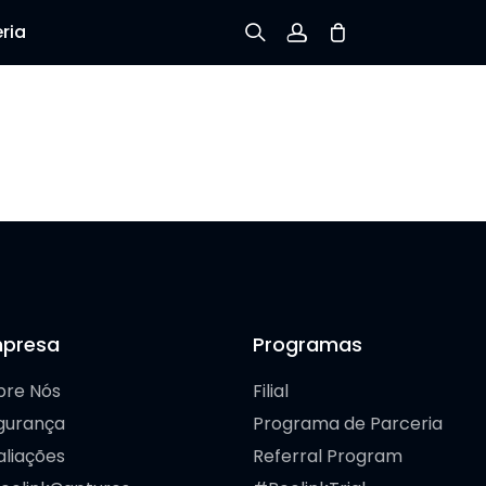
ria
Inscreva-se
Conecte-se
Rastreie Seus Pedidos
presa
Programas
bre Nós
Filial
gurança
Programa de Parceria
aliações
Referral Program