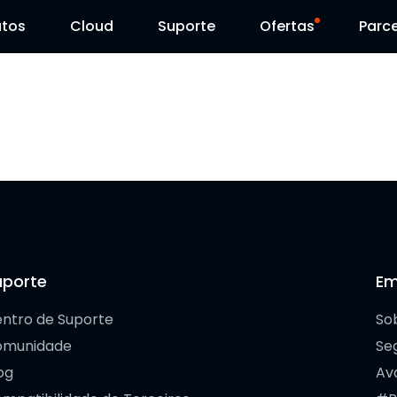
utos
Cloud
Suporte
Ofertas
Parce
Centro de Suporte
Venda Flash
Centro de Download
Reolink Day
Blog
Contacte-nos
uporte
Em
ntro de Suporte
So
omunidade
Se
og
Av