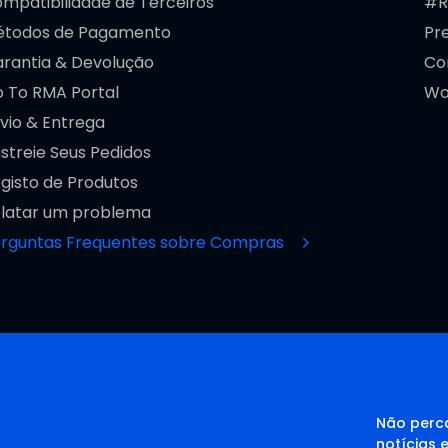
mpatibilidade de Terceiros
#R
todos de Pagamento
Pr
rantia & Devolução
Co
 To RMA Portal
Wo
vio & Entrega
streie Seus Pedidos
gisto de Produtos
latar um problema
rguntas Frequentes sobre Compras
Não perca
notícias 