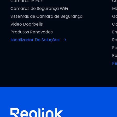
Câmaras IP PoE
Co
Câmaras de Segurança WiFi
Mé
Sistemas de Câmara de Segurança
Ga
Video Doorbells
Go
Produtos Renovados
En
Localizador De Soluções
Ra
Re
Re
Pe