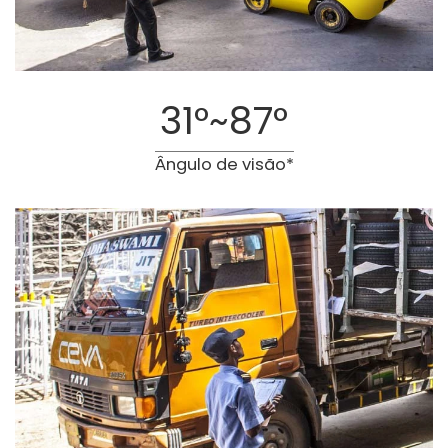
31°~87°
Ângulo de visão*