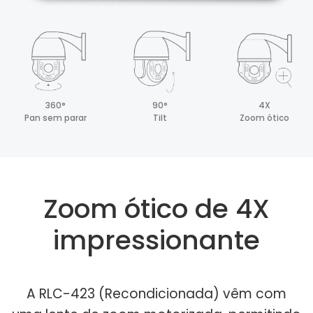
360°
90°
4X
Pan sem parar
Tilt
Zoom ótico
Zoom ótico de 4X
impressionante
A RLC-423 (Recondicionada) vêm com