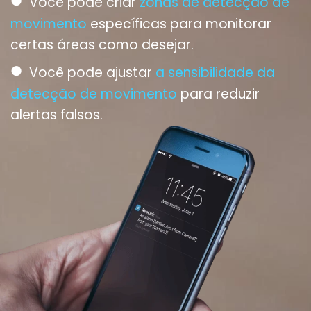
●
Você pode criar
zonas de detecção de
movimento
específicas para monitorar
certas áreas como desejar.
●
Você pode ajustar
a sensibilidade da
detecção de movimento
para reduzir
alertas falsos.