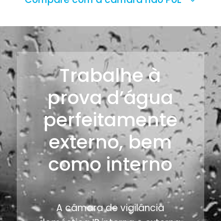
Trabalhe à
prova d’água
perfeitamente
externo, bem
como interno
A câmara de vigilância