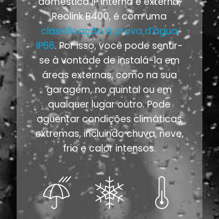
doméstica IP interna e externa,
Reolink B400, é com uma
classificação à prova d’água
IP66
. Por isso, você pode sentir-
se à vontade de instalá-la em
áreas externas, como na sua
garagem, no quintal ou em
qualquer lugar outro. Pode
aguentar condições climáticas
extremas, incluindo chuva, neve,
frio e calor intensos.