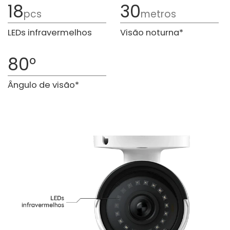
18
30
pcs
metros
LEDs infravermelhos
Visão noturna*
80°
Ângulo de visão*