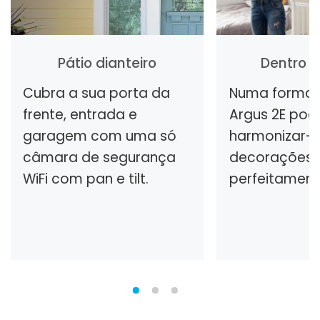
Pátio dianteiro
Dentro 
Cubra a sua porta da
Numa forma d
frente, entrada e
Argus 2E pod
garagem com uma só
harmonizar-s
câmara de segurança
decorações
WiFi com pan e tilt.
perfeitament