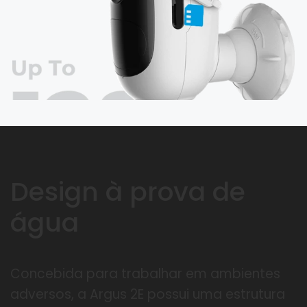
Design à prova de
água
Concebida para trabalhar em ambientes
adversos, a Argus 2E possui uma estrutura