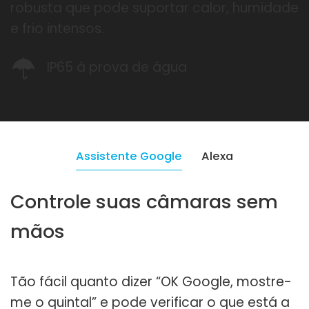
robusta que pode suportar calor, humidade
e frio intensos.
IP65 à prova de água
Assistente Google
Alexa
Controle suas câmaras sem
mãos
Tão fácil quanto dizer “OK Google, mostre-
me o quintal” e pode verificar o que está a