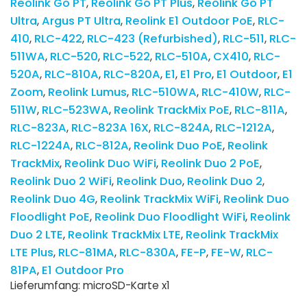
Reolink Go PT
Reolink Go PT Plus
Reolink Go PT
Ultra
Argus PT Ultra
Reolink E1 Outdoor PoE
RLC-
410
RLC-422
RLC-423 (Refurbished)
RLC-511
RLC-
511WA
RLC-520
RLC-522
RLC-510A
CX410
RLC-
520A
RLC-810A
RLC-820A
E1
E1 Pro
E1 Outdoor
E1
Zoom
Reolink Lumus
RLC-510WA
RLC-410W
RLC-
511W
RLC-523WA
Reolink TrackMix PoE
RLC-811A
RLC-823A
RLC-823A 16X
RLC-824A
RLC-1212A
RLC-1224A
RLC-812A
Reolink Duo PoE
Reolink
TrackMix
Reolink Duo WiFi
Reolink Duo 2 PoE
Reolink Duo 2 WiFi
Reolink Duo
Reolink Duo 2
Reolink Duo 4G
Reolink TrackMix WiFi
Reolink Duo
Floodlight PoE
Reolink Duo Floodlight WiFi
Reolink
Duo 2 LTE
Reolink TrackMix LTE
Reolink TrackMix
LTE Plus
RLC-81MA
RLC-830A
FE-P
FE-W
RLC-
81PA
E1 Outdoor Pro
Lieferumfang: microSD-Karte x1