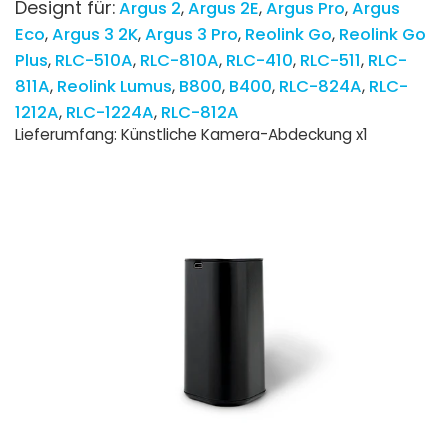
Designt für:
Argus 2
Argus 2E
Argus Pro
Argus
Eco
Argus 3 2K
Argus 3 Pro
Reolink Go
Reolink Go
Plus
RLC-510A
RLC-810A
RLC-410
RLC-511
RLC-
811A
Reolink Lumus
B800
B400
RLC-824A
RLC-
1212A
RLC-1224A
RLC-812A
Lieferumfang: Künstliche Kamera-Abdeckung x1