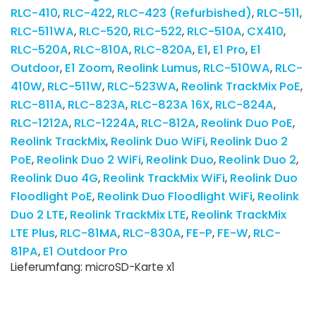
RLC-410
RLC-422
RLC-423 (Refurbished)
RLC-511
RLC-511WA
RLC-520
RLC-522
RLC-510A
CX410
RLC-520A
RLC-810A
RLC-820A
E1
E1 Pro
E1
Outdoor
E1 Zoom
Reolink Lumus
RLC-510WA
RLC-
410W
RLC-511W
RLC-523WA
Reolink TrackMix PoE
RLC-811A
RLC-823A
RLC-823A 16X
RLC-824A
RLC-1212A
RLC-1224A
RLC-812A
Reolink Duo PoE
Reolink TrackMix
Reolink Duo WiFi
Reolink Duo 2
PoE
Reolink Duo 2 WiFi
Reolink Duo
Reolink Duo 2
Reolink Duo 4G
Reolink TrackMix WiFi
Reolink Duo
Floodlight PoE
Reolink Duo Floodlight WiFi
Reolink
Duo 2 LTE
Reolink TrackMix LTE
Reolink TrackMix
LTE Plus
RLC-81MA
RLC-830A
FE-P
FE-W
RLC-
81PA
E1 Outdoor Pro
Lieferumfang: microSD-Karte x1