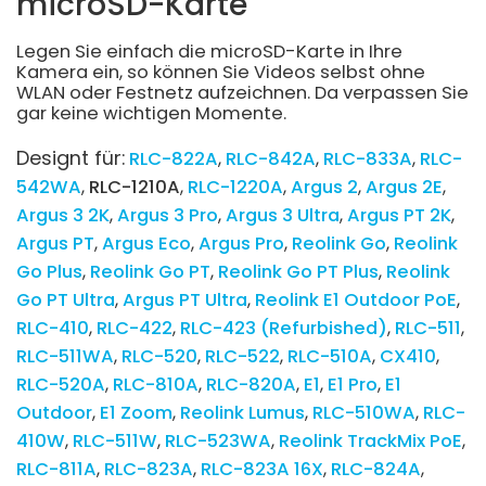
microSD-Karte
Legen Sie einfach die microSD-Karte in Ihre
Kamera ein, so können Sie Videos selbst ohne
WLAN oder Festnetz aufzeichnen. Da verpassen Sie
gar keine wichtigen Momente.
Designt für:
RLC-822A
RLC-842A
RLC-833A
RLC-
542WA
RLC-1210A
RLC-1220A
Argus 2
Argus 2E
Argus 3 2K
Argus 3 Pro
Argus 3 Ultra
Argus PT 2K
Argus PT
Argus Eco
Argus Pro
Reolink Go
Reolink
Go Plus
Reolink Go PT
Reolink Go PT Plus
Reolink
Go PT Ultra
Argus PT Ultra
Reolink E1 Outdoor PoE
RLC-410
RLC-422
RLC-423 (Refurbished)
RLC-511
RLC-511WA
RLC-520
RLC-522
RLC-510A
CX410
RLC-520A
RLC-810A
RLC-820A
E1
E1 Pro
E1
Outdoor
E1 Zoom
Reolink Lumus
RLC-510WA
RLC-
410W
RLC-511W
RLC-523WA
Reolink TrackMix PoE
RLC-811A
RLC-823A
RLC-823A 16X
RLC-824A