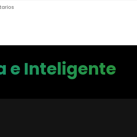
arios
 e Inteligente
etección