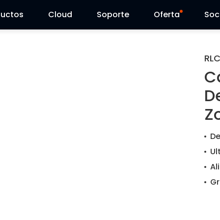
ductos
Cloud
Soporte
Oferta
Soc
Centro de Soporte
Ventas Flash
RL
C
Centro de Descarga
Reolink Day
De
Blog
Z
Contáctenos
De
Ul
Al
Gr