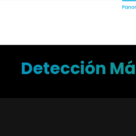
Pano
Detección Más
Protect