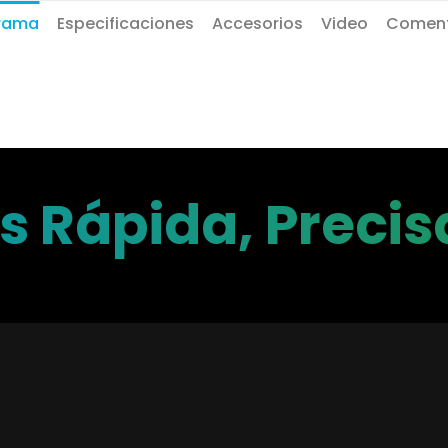
rama
Especificaciones
Accesorios
Video
Coment
 Rápida, Precisa
or más ingenioso con d