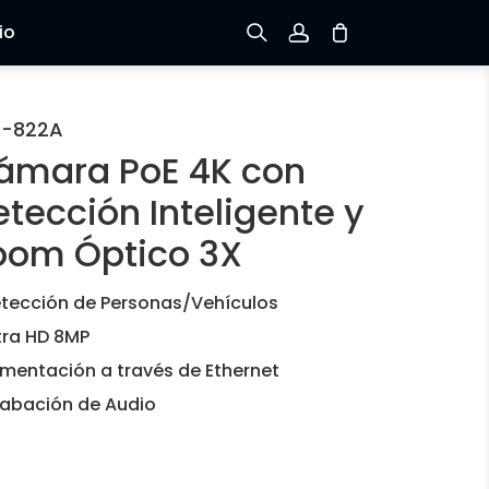
io
Registrarse
C-822A
ámara PoE 4K con
Iniciar sesión
tección Inteligente y
Rastree el Pedido
oom Óptico 3X
tección de Personas/Vehículos
tra HD 8MP
imentación a través de Ethernet
abación de Audio