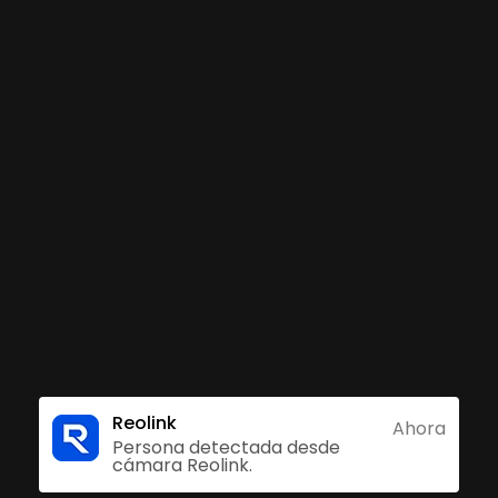
inteligente
2A puede distinguir a personas, vehículos y masco
a lo que le importa, no pierda de vista las verda
as no deseadas. ¡Sin suscripción, sin cuotas, sin p
ulos
Alertas Precisas
Sin suscripció
Reolink
Ahora
Persona detectada desde
cámara Reolink.