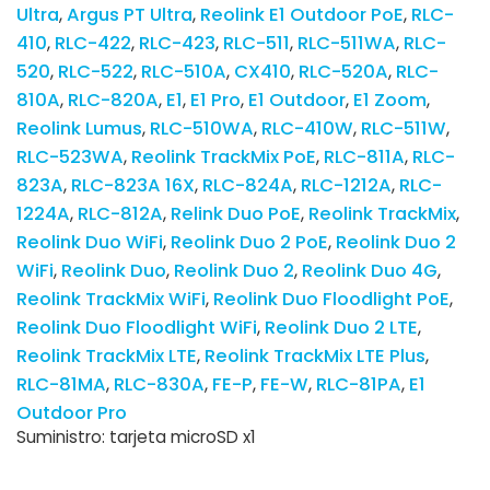
Ultra
Argus PT Ultra
Reolink E1 Outdoor PoE
RLC-
410
RLC-422
RLC-423
RLC-511
RLC-511WA
RLC-
520
RLC-522
RLC-510A
CX410
RLC-520A
RLC-
810A
RLC-820A
E1
E1 Pro
E1 Outdoor
E1 Zoom
Reolink Lumus
RLC-510WA
RLC-410W
RLC-511W
RLC-523WA
Reolink TrackMix PoE
RLC-811A
RLC-
823A
RLC-823A 16X
RLC-824A
RLC-1212A
RLC-
1224A
RLC-812A
Relink Duo PoE
Reolink TrackMix
Reolink Duo WiFi
Reolink Duo 2 PoE
Reolink Duo 2
WiFi
Reolink Duo
Reolink Duo 2
Reolink Duo 4G
Reolink TrackMix WiFi
Reolink Duo Floodlight PoE
Reolink Duo Floodlight WiFi
Reolink Duo 2 LTE
Reolink TrackMix LTE
Reolink TrackMix LTE Plus
RLC-81MA
RLC-830A
FE-P
FE-W
RLC-81PA
E1
Outdoor Pro
Suministro: tarjeta microSD x1