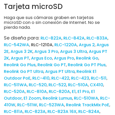
Tarjeta microSD
Haga que sus cámaras graben en tarjetas
microSD con o sin conexión de Internet. No se
pierda nada.
Se diseña para:
RLC-822A
RLC-842A
RLC-833A
RLC-542WA
RLC-1210A
RLC-1220A
Argus 2
Argus
2E
Argus 3 2K
Argus 3 Pro
Argus 3 Ultra
Argus PT
2K
Argus PT
Argus Eco
Argus Pro
Reolink Go
Reolink Go Plus
Reolink Go PT
Reolink Go PT Plus
Reolink Go PT Ultra
Argus PT Ultra
Reolink E1
Outdoor PoE
RLC-410
RLC-422
RLC-423
RLC-511
RLC-511WA
RLC-520
RLC-522
RLC-510A
CX410
RLC-520A
RLC-810A
RLC-820A
E1
E1 Pro
E1
Outdoor
E1 Zoom
Reolink Lumus
RLC-510WA
RLC-
410W
RLC-511W
RLC-523WA
Reolink TrackMix PoE
RLC-811A
RLC-823A
RLC-823A 16X
RLC-824A