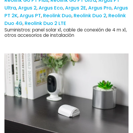
Reolink Go PT Plus
Reolink Go PT Ultra
Argus PT
Ultra
Argus 2
Argus Eco
Argus 2E
Argus Pro
Argus
PT 2K
Argus PT
Reolink Duo
Reolink Duo 2
Reolink
Duo 4G
Reolink Duo 2 LTE
Suministros: panel solar x1, cable de conexión de 4 m x1,
otros accesorios de instalación