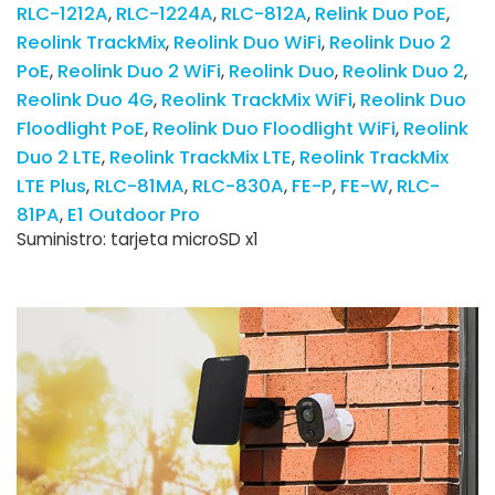
RLC-1212A
RLC-1224A
RLC-812A
Relink Duo PoE
Reolink TrackMix
Reolink Duo WiFi
Reolink Duo 2
PoE
Reolink Duo 2 WiFi
Reolink Duo
Reolink Duo 2
Reolink Duo 4G
Reolink TrackMix WiFi
Reolink Duo
Floodlight PoE
Reolink Duo Floodlight WiFi
Reolink
Duo 2 LTE
Reolink TrackMix LTE
Reolink TrackMix
LTE Plus
RLC-81MA
RLC-830A
FE-P
FE-W
RLC-
81PA
E1 Outdoor Pro
Suministro: tarjeta microSD x1