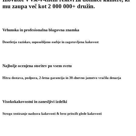
mu zaupa več kot 2 000 000+ družin.
Vrhunska in profesionalna blagovna znamka
Desetletja raziskav, usposobljeno osebje in zagotovljena kakovost
Najbolje ocenjena storitev po vsem svetu
Hitra dostava, podpora, 2-letna garancija in 30-dnevno jamstvo vračila denarja
Visokokakovostni in zanesljivi izdelki
Strogo testiranje nadzora kakovosti & brez pritožb glede kakovosti