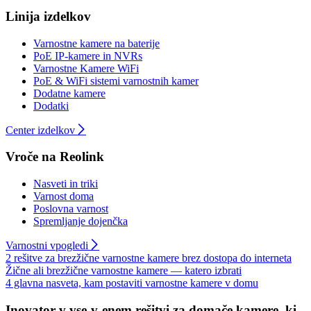
Linija izdelkov
Varnostne kamere na baterije
PoE IP-kamere in NVRs
Varnostne Kamere WiFi
PoE & WiFi sistemi varnostnih kamer
Dodatne kamere
Dodatki
Center izdelkov
Vroče na Reolink
Nasveti in triki
Varnost doma
Poslovna varnost
Spremljanje dojenčka
Varnostni vpogledi
2 rešitve za brezžične varnostne kamere brez dostopa do interneta
Žične ali brezžične varnostne kamere — katero izbrati
4 glavna nasveta, kam postaviti varnostne kamere v domu
Inovator v vse-v-enem rešitvi za domače kamere, ki