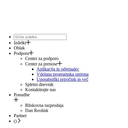
Izdelki
Oblak
Podpora
Center za podporo
Center za prenose
Aplikacija in odjemalec
Vdelana programska oprema
Uporabniški priročnik in več
Spletni dnevnik
Kontaktirajte nas
Ponudbe
Bliskovna razprodaja
Dan Reolink
Partner
(
)