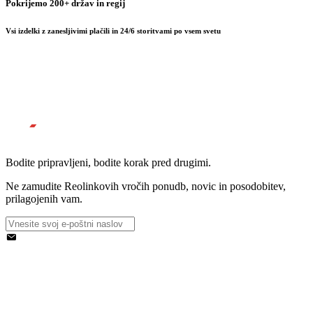
Pokrijemo 200+ držav in regij
Vsi izdelki z zanesljivimi plačili in 24/6 storitvami po vsem svetu
Bodite pripravljeni, bodite korak pred drugimi.
Ne zamudite Reolinkovih vročih ponudb, novic in posodobitev,
prilagojenih vam.