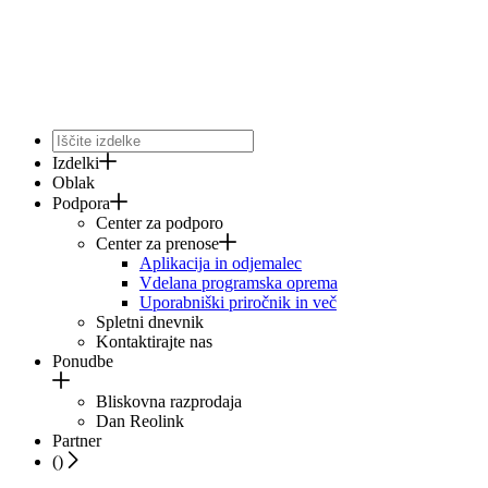
Izdelki
Oblak
Podpora
Center za podporo
Center za prenose
Aplikacija in odjemalec
Vdelana programska oprema
Uporabniški priročnik in več
Spletni dnevnik
Kontaktirajte nas
Ponudbe
Bliskovna razprodaja
Dan Reolink
Partner
(
)