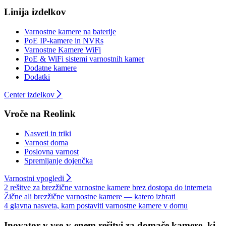
Linija izdelkov
Varnostne kamere na baterije
PoE IP-kamere in NVRs
Varnostne Kamere WiFi
PoE & WiFi sistemi varnostnih kamer
Dodatne kamere
Dodatki
Center izdelkov
Vroče na Reolink
Nasveti in triki
Varnost doma
Poslovna varnost
Spremljanje dojenčka
Varnostni vpogledi
2 rešitve za brezžične varnostne kamere brez dostopa do interneta
Žične ali brezžične varnostne kamere — katero izbrati
4 glavna nasveta, kam postaviti varnostne kamere v domu
Inovator v vse-v-enem rešitvi za domače kamere, ki