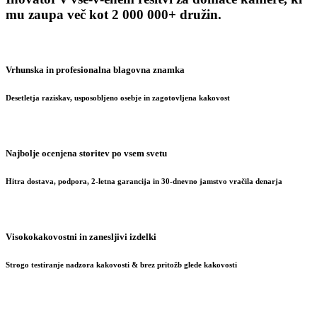
mu zaupa več kot 2 000 000+ družin.
Vrhunska in profesionalna blagovna znamka
Desetletja raziskav, usposobljeno osebje in zagotovljena kakovost
Najbolje ocenjena storitev po vsem svetu
Hitra dostava, podpora, 2-letna garancija in 30-dnevno jamstvo vračila denarja
Visokokakovostni in zanesljivi izdelki
Strogo testiranje nadzora kakovosti & brez pritožb glede kakovosti