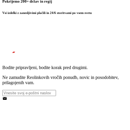
Pokrijemo 200+ držav in regij
Vsi izdelki z zanesljivimi plačili in 24/6 storitvami po vsem svetu
Bodite pripravljeni, bodite korak pred drugimi.
Ne zamudite Reolinkovih vročih ponudb, novic in posodobitev,
prilagojenih vam.