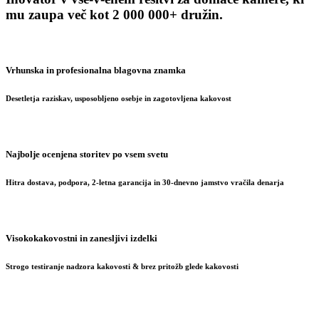
mu zaupa več kot 2 000 000+ družin.
Vrhunska in profesionalna blagovna znamka
Desetletja raziskav, usposobljeno osebje in zagotovljena kakovost
Najbolje ocenjena storitev po vsem svetu
Hitra dostava, podpora, 2-letna garancija in 30-dnevno jamstvo vračila denarja
Visokokakovostni in zanesljivi izdelki
Strogo testiranje nadzora kakovosti & brez pritožb glede kakovosti