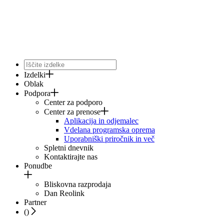
Izdelki
Oblak
Podpora
Center za podporo
Center za prenose
Aplikacija in odjemalec
Vdelana programska oprema
Uporabniški priročnik in več
Spletni dnevnik
Kontaktirajte nas
Ponudbe
Bliskovna razprodaja
Dan Reolink
Partner
(
)