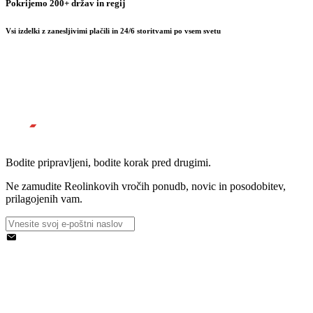
Pokrijemo 200+ držav in regij
Vsi izdelki z zanesljivimi plačili in 24/6 storitvami po vsem svetu
Bodite pripravljeni, bodite korak pred drugimi.
Ne zamudite Reolinkovih vročih ponudb, novic in posodobitev,
prilagojenih vam.