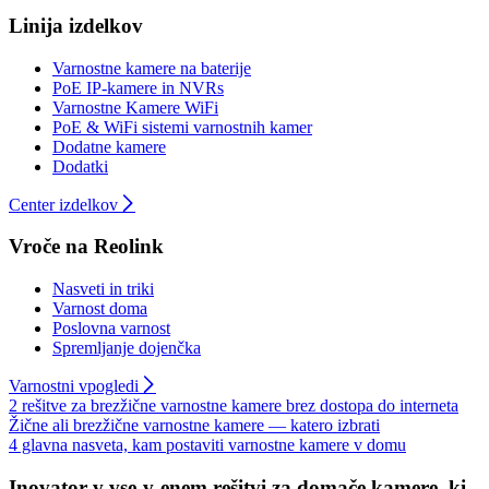
Linija izdelkov
Varnostne kamere na baterije
PoE IP-kamere in NVRs
Varnostne Kamere WiFi
PoE & WiFi sistemi varnostnih kamer
Dodatne kamere
Dodatki
Center izdelkov
Vroče na Reolink
Nasveti in triki
Varnost doma
Poslovna varnost
Spremljanje dojenčka
Varnostni vpogledi
2 rešitve za brezžične varnostne kamere brez dostopa do interneta
Žične ali brezžične varnostne kamere — katero izbrati
4 glavna nasveta, kam postaviti varnostne kamere v domu
Inovator v vse-v-enem rešitvi za domače kamere, ki