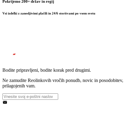
Pokrijemo 200+ držav in regij
Vsi izdelki z zanesljivimi plačili in 24/6 storitvami po vsem svetu
Bodite pripravljeni, bodite korak pred drugimi.
Ne zamudite Reolinkovih vročih ponudb, novic in posodobitev,
prilagojenih vam.