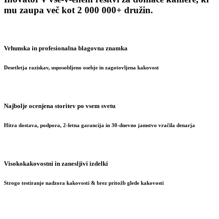
mu zaupa več kot 2 000 000+ družin.
Vrhunska in profesionalna blagovna znamka
Desetletja raziskav, usposobljeno osebje in zagotovljena kakovost
Najbolje ocenjena storitev po vsem svetu
Hitra dostava, podpora, 2-letna garancija in 30-dnevno jamstvo vračila denarja
Visokokakovostni in zanesljivi izdelki
Strogo testiranje nadzora kakovosti & brez pritožb glede kakovosti