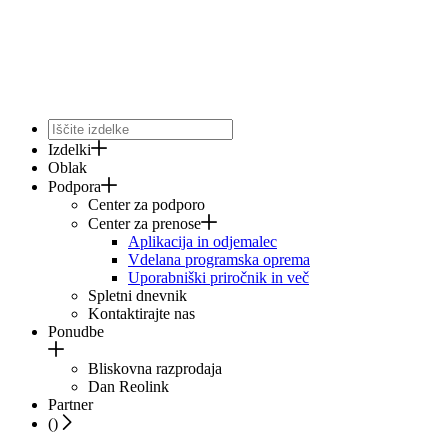
Izdelki
Oblak
Podpora
Center za podporo
Center za prenose
Aplikacija in odjemalec
Vdelana programska oprema
Uporabniški priročnik in več
Spletni dnevnik
Kontaktirajte nas
Ponudbe
Bliskovna razprodaja
Dan Reolink
Partner
(
)