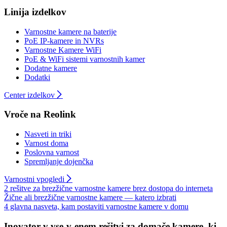
Linija izdelkov
Varnostne kamere na baterije
PoE IP-kamere in NVRs
Varnostne Kamere WiFi
PoE & WiFi sistemi varnostnih kamer
Dodatne kamere
Dodatki
Center izdelkov
Vroče na Reolink
Nasveti in triki
Varnost doma
Poslovna varnost
Spremljanje dojenčka
Varnostni vpogledi
2 rešitve za brezžične varnostne kamere brez dostopa do interneta
Žične ali brezžične varnostne kamere — katero izbrati
4 glavna nasveta, kam postaviti varnostne kamere v domu
Inovator v vse-v-enem rešitvi za domače kamere, ki