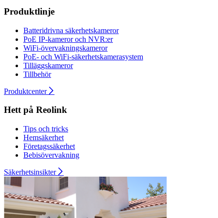
Produktlinje
Batteridrivna säkerhetskameror
PoE IP-kameror och NVR:er
WiFi-övervakningskameror
PoE- och WiFi-säkerhetskamerasystem
Tilläggskameror
Tillbehör
Produktcenter
Hett på Reolink
Tips och tricks
Hemsäkerhet
Företagssäkerhet
Bebisövervakning
Säkerhetsinsikter