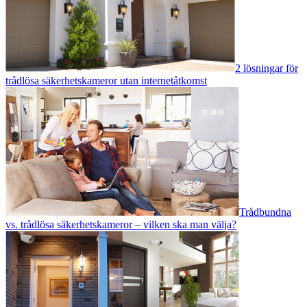
2 lösningar för
trådlösa säkerhetskameror utan internetåtkomst
Trådbundna
vs. trådlösa säkerhetskameror – vilken ska man välja?