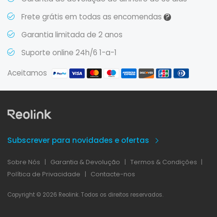
?
Frete grátis em todas as encomendas
Garantia limitada de 2 anos
Suporte online 24h/6 1-a-1
Aceitamos
Subscrever para novidades e ofertas
Sobre Nós
|
Garantia & Devolução
|
Termos & Condições
|
Política de Privacidade
|
Contacte-nos
Copyright © 2026 Reolink. Todos os direitos reservados.