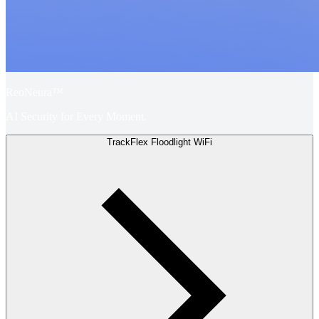
ReoNeura™
AI Security for Every Moment.
TrackFlex Floodlight WiFi