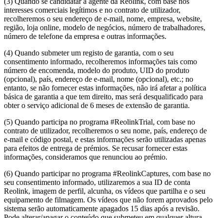
(3) Quando se candidatar a agente da Reolink, com base nos
interesses comerciais legítimos e no contrato de utilizador,
recolheremos o seu endereço de e-mail, nome, empresa, website,
região, loja online, modelo de negócios, número de trabalhadores,
número de telefone da empresa e outras informações.
(4) Quando submeter um registo de garantia, com o seu
consentimento informado, recolheremos informações tais como
número de encomenda, modelo do produto, UID do produto
(opcional), país, endereço de e-mail, nome (opcional), etc.; no
entanto, se não fornecer estas informações, não irá afetar a política
básica de garantia a que tem direito, mas será desqualificado para
obter o serviço adicional de 6 meses de extensão de garantia.
(5) Quando participa no programa #ReolinkTrial, com base no
contrato de utilizador, recolheremos o seu nome, país, endereço de
e-mail e código postal, e estas informações serão utilizadas apenas
para efeitos de entrega de prémios. Se recusar fornecer estas
informações, consideramos que renunciou ao prémio.
(6) Quando participar no programa #ReolinkCaptures, com base no
seu consentimento informado, utilizaremos a sua ID de conta
Reolink, imagem de perfil, alcunha, os vídeos que partilha e o seu
equipamento de filmagem. Os vídeos que não forem aprovados pelo
sistema serão automaticamente apagados 15 dias após a revisão.
Pode alterar/apagar o conteúdo que submeteu em qualquer altura