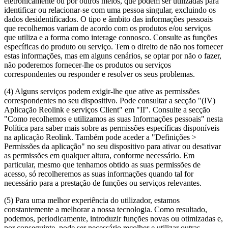
eletronicamente ou por outros meios, que podem ser utilizadas para
identificar ou relacionar-se com uma pessoa singular, excluindo os
dados desidentificados. O tipo e âmbito das informações pessoais
que recolhemos variam de acordo com os produtos e/ou serviços
que utiliza e a forma como interage connosco. Consulte as funções
específicas do produto ou serviço. Tem o direito de não nos fornecer
estas informações, mas em alguns cenários, se optar por não o fazer,
não poderemos fornecer-lhe os produtos ou serviços
correspondentes ou responder e resolver os seus problemas.
(4) Alguns serviços podem exigir-lhe que ative as permissões
correspondentes no seu dispositivo. Pode consultar a secção "(IV)
Aplicação Reolink e serviços Client" em "II". Consulte a secção
"Como recolhemos e utilizamos as suas Informações pessoais" nesta
Política para saber mais sobre as permissões específicas disponíveis
na aplicação Reolink. Também pode aceder a "Definições >
Permissões da aplicação" no seu dispositivo para ativar ou desativar
as permissões em qualquer altura, conforme necessário. Em
particular, mesmo que tenhamos obtido as suas permissões de
acesso, só recolheremos as suas informações quando tal for
necessário para a prestação de funções ou serviços relevantes.
(5) Para uma melhor experiência do utilizador, estamos
constantemente a melhorar a nossa tecnologia. Como resultado,
podemos, periodicamente, introduzir funções novas ou otimizadas e,
por conseguinte, pode ser necessário recolher e utilizar outras