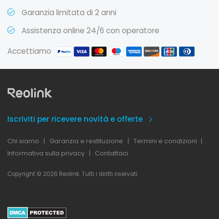
Garanzia limitata di 2 anni
Assistenza online 24/6 con operatore
Accettiamo
Iscriviti per ricevere novità e offerte
Chi siamo
|
Garanzia e restituzione
|
Termini e condizioni
|
Informativa sulla privacy
|
Contattaci
Copyright © 2026 Reolink. Tutti i diritti riservati.