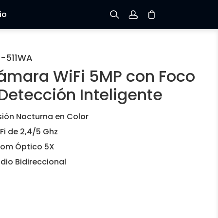
io
Registrarse
C-511WA
ámara WiFi 5MP con Foco
Iniciar sesión
Detección Inteligente
Rastree el Pedido
sión Nocturna en Color
Fi de 2,4/5 Ghz
om Óptico 5X
dio Bidireccional