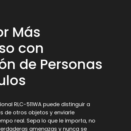
or Más
so con
ón de Personas
ulos
onal RLC-511WA puede distinguir a
s de otros objetos y enviarle
empo real. Sepa lo que le importa, no
s verdaderas amenazas y nunca se