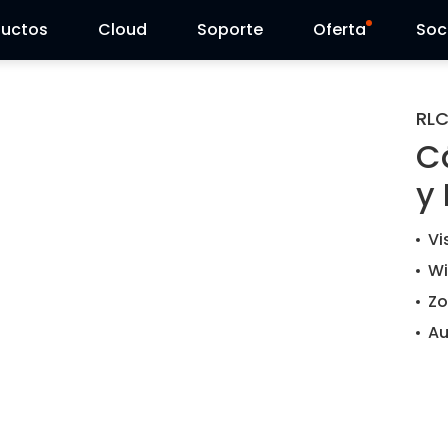
ductos
Cloud
Soporte
Oferta
Soc
Centro de Soporte
Ventas Flash
RL
C
Centro de Descarga
Reolink Day
y 
Blog
Vi
Contáctenos
Wi
Zo
Au