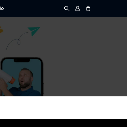
io
Registrarse
Iniciar sesión
Rastree el Pedido