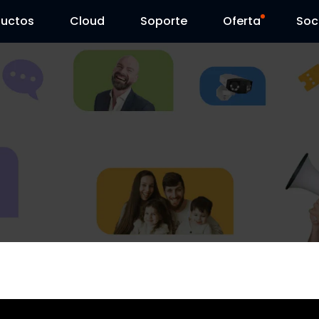
ductos
Cloud
Soporte
Oferta
Soc
Centro de Soporte
Ventas Flash
Centro de Descarga
Reolink Day
Blog
Contáctenos