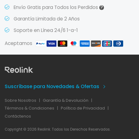
?
Envío Gratis para Todos los Perdidos
Garantía Limitada de 2 Años
Soporte en Línea 24/6 1-a-1
Aceptamos
Suscríbase para Novedades & Ofertas
Sobre Nosotros
|
Garantía & Devolución
|
Términos & Condiciones
|
Política de Privacidad
|
Contáctenos
Copyright © 2026 Reolink. Todos los Derechos Reservados.