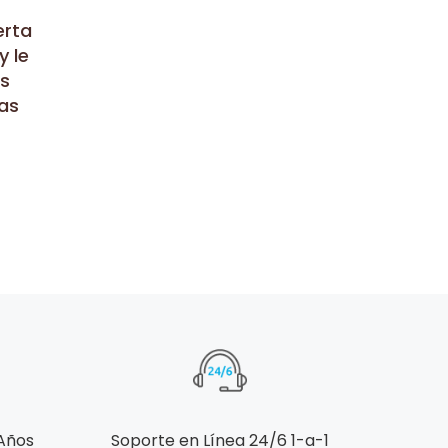
erta
y le
os
as
 Años
Soporte en Línea 24/6 1-a-1