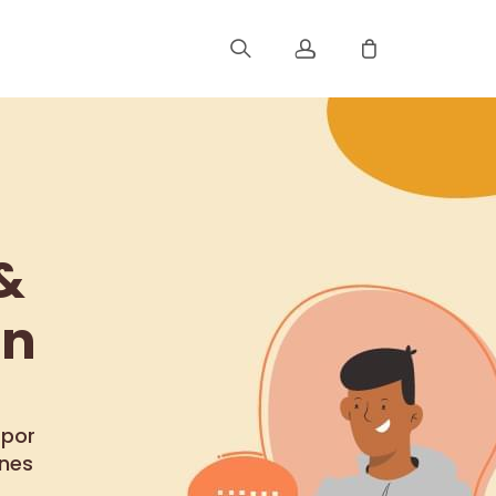
Registrar
Iniciar Sesión
&
Rastree Su Pedido
ón
 por
ones