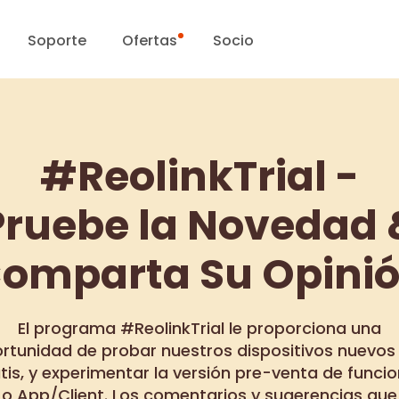
Soporte
Ofertas
Socio
Centro de Soporte
Ventas Flash
#ReolinkTrial -
Centro de Descarga
Día Reolink
Pruebe la Novedad 
Blog
omparta Su Opini
Contáctenos
El programa #ReolinkTrial le proporciona una
rtunidad de probar nuestros dispositivos nuevos
tis, y experimentar la versión pre-venta de funci
o App/Client. Los comentarios y sugerencias que