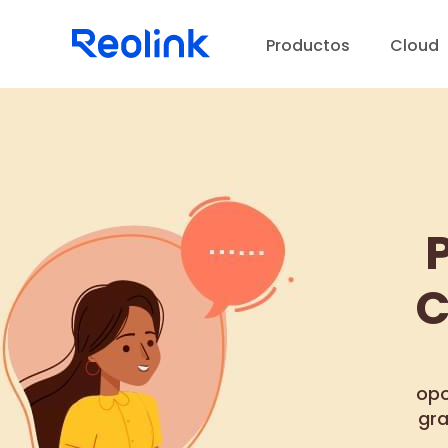
Productos
Cloud
C
opo
gra