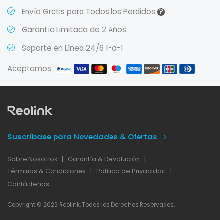
?
Envío Gratis para Todos los Perdidos
Garantía Limitada de 2 Años
Soporte en Línea 24/6 1-a-1
Aceptamos
Suscríbase para Novedades & Ofertas
Sobre Nosotros
|
Garantía & Devolución
|
Términos & Condiciones
|
Política de Privacidad
|
Contáctenos
Copyright © 2026 Reolink. Todos los Derechos Reservados.