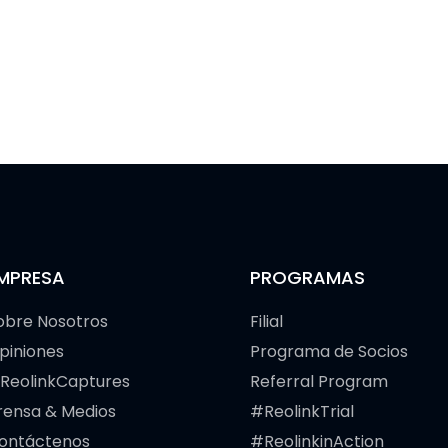
MPRESA
PROGRAMAS
obre Nosotros
Filial
piniones
Programa de Socios
ReolinkCaptures
Referral Program
rensa & Medios
#ReolinkTrial
ontáctenos
#ReolinkinAction