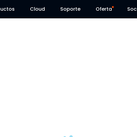
ductos
Cloud
Soporte
Oferta
Soc
Centro de Soporte
Ventas Flash
Centro de Descarga
Reolink Day
Blog
Contáctenos