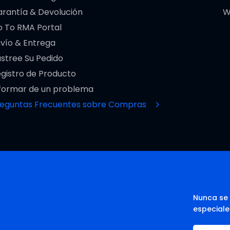
rantía & Devolución
W
 To RMA Portal
vío & Entrega
stree Su Pedido
gistro de Producto
formar de un problema
reguntas Frecuentes sobre Compras
Nunca se 
especiale