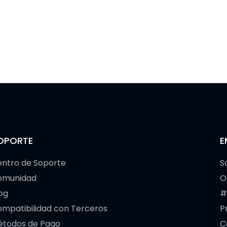
OPORTE
E
ntro de Soporte
S
omunidad
O
og
#
mpatibilidad con Terceros
P
étodos de Pago
C