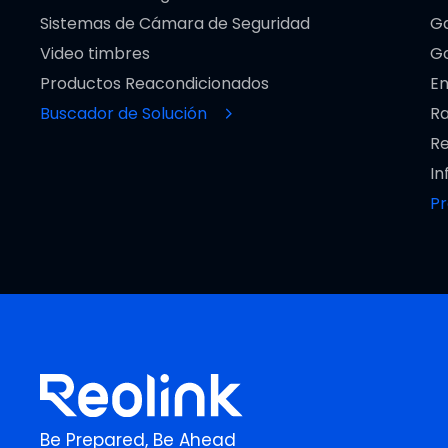
Sistemas de Cámara de Seguridad
Ga
Video timbres
Go
Productos Reacondicionados
En
Buscador de Solución
Ra
Re
In
P
Be Prepared, Be Ahead