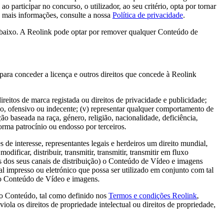
 participar no concurso, o utilizador, ao seu critério, opta por tornar
a mais informações, consulte a nossa
Política de privacidade
.
abaixo. A Reolink pode optar por remover qualquer Conteúdo de
 para conceder a licença e outros direitos que concede à Reolink
direitos de marca registada ou direitos de privacidade e publicidade;
fano, ofensivo ou indecente; (v) representar qualquer comportamento de
o baseada na raça, género, religião, nacionalidade, deficiência,
orma patrocínio ou endosso por terceiros.
e interesse, representantes legais e herdeiros um direito mundial,
odificar, distribuir, transmitir, transmitir, transmitir em fluxo
avés dos seus canais de distribuição) o Conteúdo de Vídeo e imagens
 impresso ou eletrónico que possa ser utilizado em conjunto com tal
 do Conteúdo de Vídeo e imagens.
 ao Conteúdo, tal como definido nos
Termos e condições Reolink
,
ola os direitos de propriedade intelectual ou direitos de propriedade,