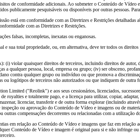
uisitos de conformidade adicionais. Ao submeter o Conteúdo de Vídeo e ao
ntidos publicamente pesquisáveis ou disponíveis por outras pessoas. Par
ssão está em conformidade com as Diretrizes e Restrições detalhadas 
onformidade com as Diretrizes e Restrições.
ões falsas, incompletas, inexatas ou enganosas.
e sua total propriedade, ou, em alternativa, deve ter todos os direitos
(i) violar quaisquer direitos de terceiros, incluindo direitos de autor, 
meaças a qualquer pessoa, local, empresa ou grupo; (iv) ser obsceno, pro
 dano contra qualquer grupo ou indivíduo ou que promova a discriminaçã
ns ou logótipos de terceiros não autorizados ou que indiquem de outra f
 Limited ("Reolink") e aos seus cessionários, licenciados, sucessores d
de royalties e totalmente pago, e a licença para utilizar, copiar, adaptar, m
rmazenar, licenciar, transferir e de outra forma explorar (incluindo atr
de inspeção ou aprovação do Conteúdo de Vídeo e imagens ou de material
s ou outras compensações decorrentes ou relacionadas com a utilização
garantias em relação ao Conteúdo de Vídeo e imagens que faz em relação
quer Conteúdo de Vídeo e imagem é original para si e não infringe ou vi
terceiro.