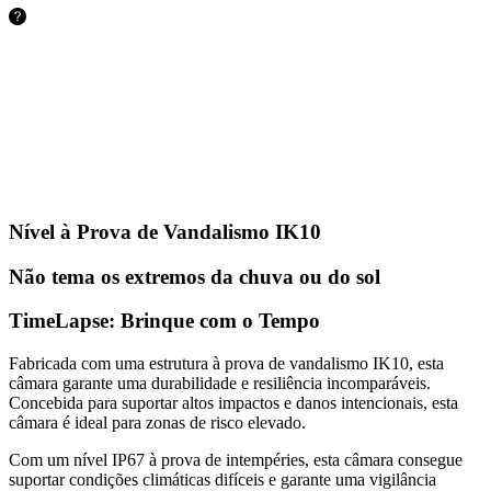
48,5 horas
128GB
97,1
horas
256GB
194,2 horas
512GB
Nível à Prova de Vandalismo IK10
Não tema os extremos da chuva ou do sol
TimeLapse: Brinque com o Tempo
Fabricada com uma estrutura à prova de vandalismo IK10, esta
câmara garante uma durabilidade e resiliência incomparáveis.
Concebida para suportar altos impactos e danos intencionais, esta
câmara é ideal para zonas de risco elevado.
Com um nível IP67 à prova de intempéries, esta câmara consegue
suportar condições climáticas difíceis e garante uma vigilância