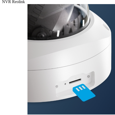
NVR Reolink
Cartão
microSD
Com uma
ranhura para
cartões
microSD, esta
câmara
permite-lhe
guardar as suas
gravações de
forma segura e
local. A sua
capacidade de
armazenamento
até 512GB
assegura que
nunca perde
nada. Não se
preocupe mais
em ficar sem
espaço.