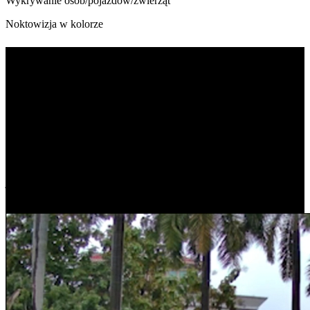
Wykrywanie osób/pojazdów/zwierząt
Noktowizja w kolorze
Podwójny obiektyw, podwójny widok
Dwa obiektywy, jeden montaż. Obiektyw szerokokątny zapewnia
pole widzenia 109°*, a teleobiektyw pozwala na uchwycenie
szczegółów zbliżeniowych. Kamera chroni to, co najważniejsze,
bez pomijania żadnego kąta. Oba obrazy wyświetlane są
jednocześnie na jednym ekranie.