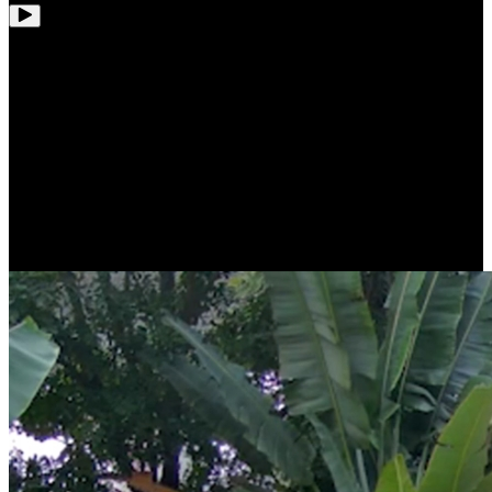
Zachwycająca jakość w 4K Ultra HD
Dzięki rozdzielczości 4K (8MP), RLC-81MA rejestruje obraz i
wideo w wyjątkowej jakości. Zarówno w podglądzie na żywo, jak i
podczas odtwarzania, wszystko jest ostre i wyraźne jak w
rzeczywistości aż po najdrobniejsze szczegóły.