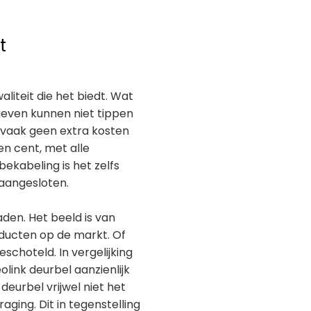
t
liteit die het biedt. Wat
atieven kunnen niet tippen
nk vaak geen extra kosten
en cent, met alle
ekabeling is het zelfs
 aangesloten.
den. Het beeld is van
oducten op de markt. Of
eschoteld. In vergelijking
olink deurbel aanzienlijk
deurbel vrijwel niet het
ing. Dit in tegenstelling