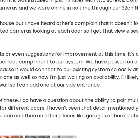
onths, it was installed in just minutes with two screws. Co
r cameras and we were online in no time through our 32ch 
r house but I have heard other's complain that it doesn't
d cameras looking at each door so I get that view elsew
s or even suggestions for improvement at this time. It's 
 a perfect compliment to our system. We have passed on 
ause it would connect to our existing system so easily an
ne as well so now I'm just waiting on availability. I'll lik
 wall so I can add one at our side entrance.
of these, I do have a question about the ability to pair mu
or different doors. I haven't seen that detail mentioned y
ou can add them in other places like garages or back pa