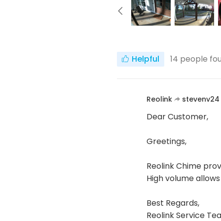
Helpful
14
people fou
Reolink
stevenv2
Dear Customer,
Greetings,
Reolink Chime provi
High volume allows 
Best Regards,
Reolink Service T