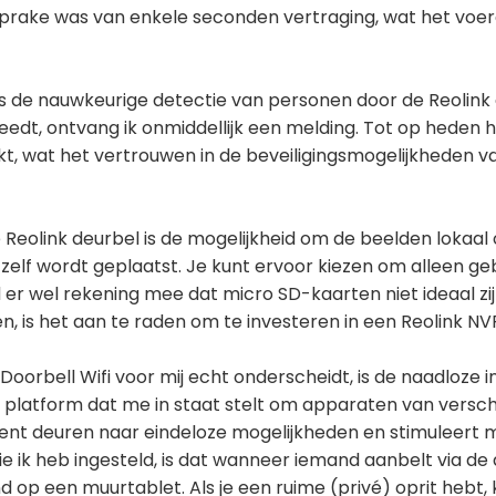
 sprake was van enkele seconden vertraging, wat het voe
 is de nauwkeurige detectie van personen door de Reolink
edt, ontvang ik onmiddellijk een melding. Tot op heden 
, wat het vertrouwen in de beveiligingsmogelijkheden va
 Reolink deurbel is de mogelijkheid om de beelden lokaal
zelf wordt geplaatst. Je kunt ervoor kiezen om alleen ge
 er wel rekening mee dat micro SD-kaarten niet ideaal zi
n, is het aan te raden om te investeren in een Reolink NV
Doorbell Wifi voor mij echt onderscheidt, is de naadloze
 platform dat me in staat stelt om apparaten van versch
pent deuren naar eindeloze mogelijkheden en stimuleert mi
e ik heb ingesteld, is dat wanneer iemand aanbelt via de
op een muurtablet. Als je een ruime (privé) oprit hebt,