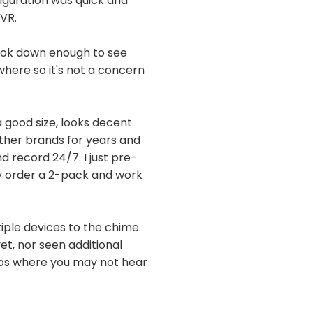
nfiguration was quick and
NVR.
 look down enough to see
here so it's not a concern
a good size, looks decent
other brands for years and
d record 24/7. I just pre-
ely order a 2-pack and work
ltiple devices to the chime
et, nor seen additional
tios where you may not hear