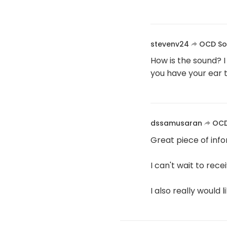
stevenv24
OCD So
How is the sound? I
you have your ear t
dssamusaran
OCD
Great piece of info
I can't wait to rece
I also really would