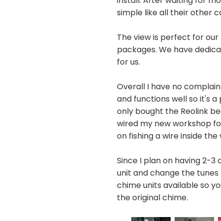
install. After waiting for m
simple like all their othe
The view is perfect for ou
packages. We have dedicate
for us.
Overall I have no complaint
and functions well so it's
only bought the Reolink bec
wired my new workshop for o
on fishing a wire inside the
Since I plan on having 2-3 
unit and change the tunes f
chime units available so y
the original chime.