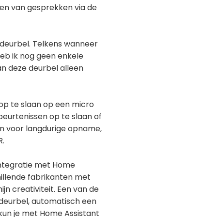
ren van gesprekken via de
 deurbel. Telkens wanneer
heb ik nog geen enkele
n deze deurbel alleen
 op te slaan op een micro
beurtenissen op te slaan of
jn voor langdurige opname,
R.
 integratie met Home
illende fabrikanten met
jn creativiteit. Een van de
 deurbel, automatisch een
 kun je met Home Assistant