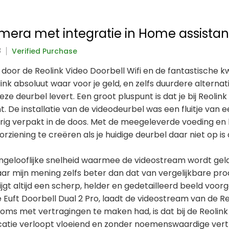
mera met integratie in Home assistan
3
Verified Purchase
oor de Reolink Video Doorbell Wifi en de fantastische kwa
olink absoluut waar voor je geld, en zelfs duurdere altern
eze deurbel levert. Een groot pluspunt is dat je bij Reoli
De installatie van de videodeurbel was een fluitje van e
ig verpakt in de doos. Met de meegeleverde voeding en b
ziening te creëren als je huidige deurbel daar niet op is
ngelooflijke snelheid waarmee de videostream wordt gela
naar mijn mening zelfs beter dan dat van vergelijkbare pr
rijgt altijd een scherp, helder en gedetailleerd beeld voorg
 Euft Doorbell Dual 2 Pro, laadt de videostream van de Re
oms met vertragingen te maken had, is dat bij de Reolink 
tie verloopt vloeiend en zonder noemenswaardige vertrag