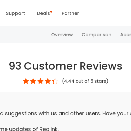
Support
Deals
Partner
i
Support Center
Flash Sale
Overview
Comparison
Acce
ownload Center
Reolink Day
93
Customer Reviews
Blog
(
4.44
out of 5 stars)
Contact Us
d suggestions with us and other users. Have your
ime updates of Reolink.