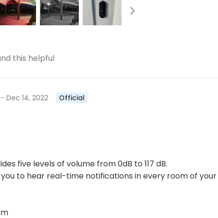
nd this helpful
4
- Dec 14, 2022
Official
des five levels of volume from 0dB to 117 dB.
you to hear real-time notifications in every room of your
eam