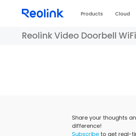
Products
Cloud
Reolink Video Doorbell WiF
D
Share your thoughts an
difference!
Subscribe
to get real-t