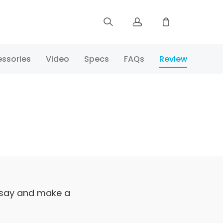
Sign up
ssories
Video
Specs
FAQs
Review
Log in
Track Order
 say and make a