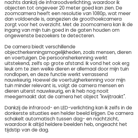
nachts dankzij de infraroodverlichting, waardoor ik
objecten tot ongeveer 20 meter goed kan zien. De
zoomcamera heeft een resolutie van 1080p, wat meer
dan voldoende is, aangezien de groothoekcamera
zorgt voor het overzicht. Met de zoomcamera kan ik de
ingang van mijn tuin goed in de gaten houden om
ongewenste bezoekers te detecteren.
De camera biedt verschillende
objectherkenningsmogelijkheden, zoals mensen, dieren
en voertuigen. De persoonsherkenning werkt
uitstekend, zelfs op grote afstand. Ik vond het ook erg
leuk om te zien welke dieren er allemaal door mijn tuin
rondlopen, en deze functie werkt verrassend
nauwkeurig. Hoewel de voertuigherkenning voor mijn
tuin minder relevant is, volgt de camera mensen en
dieren uiterst nauwkeurig, en ik heb nog nooit
meegemaakt dat de camera het object "kwijtraakt".
Dankzij de infrarood- en LED-verlichting kan ik zelfs in de
donkerste situaties een helder beeld krijgen. De camera
schakelt automatisch tussen dag- en nachtzicht,
waardoor ik altijd heldere beelden heb, ongeacht het
tijdstip van de dag.