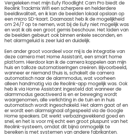
Vergeleken met mijn Eufy Floodlight Cam Pro biedt de
Reolink Trackmix Wifi een scherpere en helderdere
beeldkwaliteit, en ik kan de beelden lokaal opslaan op
een micro SD-kaart. Daarnaast heb ik de mogelijkheid
om 24/7 op te nemen, wat bij de Eufy niet mogelijk was
en wat ik als een groot gemis beschouw. Het laden van
de beelden gebeurt ook binnen enkele seconden, en
het alarmgeluid is zeer luid en duidelijk.
Een ander groot voordeel voor mij is de integratie van
deze camera met Home Assistant, een smart home
platform. Hierdoor kan ik de camera koppelen aan mijn
huis en talloze automatiseringen creëren. Bijvoorbeeld,
wanneer er niemand thuis is, schakelt de camera
automatisch naar de alarmmodus, wat voorheen
alleen handmatig via de Reolink-app mogelijk was. Ook
heb ik via Home Assistant ingesteld dat wanneer de
alarmmodus geactiveerd is en er beweging wordt
waargenomen, alle verlichting in de tuin en in huis
automatisch wordt ingeschakeld. Het alarm gaat af en
er wordt een alarmsignaal afgespeeld via de Google
Home speakers. Dit werkt verbazingwekkend goed en
snel, en het is voor mij echt een groot pluspunt van het
Reolink-systeem, omdat dit bijna onmogelijk te
bereiken is met systemen van andere fabrikanten.