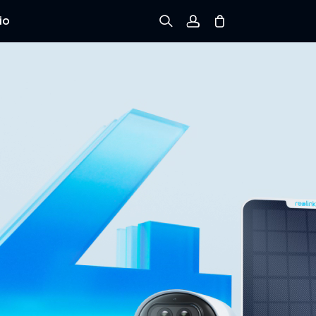
io
Registrarse
Iniciar sesión
Rastree el Pedido