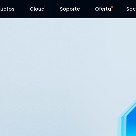
ductos
Cloud
Soporte
Oferta
Soc
Centro de Soporte
Ventas Flash
Centro de Descarga
Reolink Day
Blog
Contáctenos