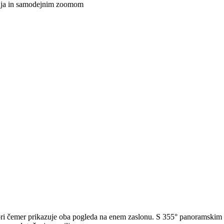
nja in samodejnim zoomom
pri čemer prikazuje oba pogleda na enem zaslonu. S 355° panoramskim g