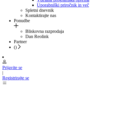
Uporabniški priročnik in več
Spletni dnevnik
Kontaktirajte nas
Ponudbe
Bliskovna razprodaja
Dan Reolink
Partner
(
)
Prijavite se
|
Registrirajte se