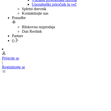
Uporabniški priročnik in več
Spletni dnevnik
Kontaktirajte nas
Ponudbe
Bliskovna razprodaja
Dan Reolink
Partner
(
)
Prijavite se
|
Registrirajte se