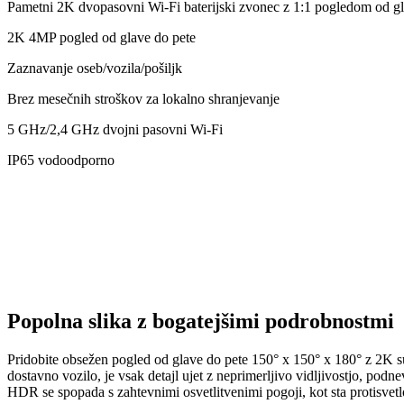
Pametni 2K dvopasovni Wi-Fi baterijski zvonec z 1:1 pogledom od gl
2K 4MP pogled od glave do pete
Zaznavanje oseb/vozila/pošiljk
Brez mesečnih stroškov za lokalno shranjevanje
5 GHz/2,4 GHz dvojni pasovni Wi-Fi
IP65 vodoodporno
Popolna slika z bogatejšimi podrobnostmi
Pridobite obsežen pogled od glave do pete 150° x 150° x 180° z 2K su
dostavno vozilo, je vsak detajl ujet z neprimerljivo vidljivostjo, po
HDR se spopada s zahtevnimi osvetlitvenimi pogoji, kot sta protisvetlo