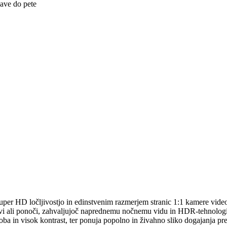
ave do pete
per HD ločljivostjo in edinstvenim razmerjem stranic 1:1 kamere video
dnevi ali ponoči, zahvaljujoč naprednemu nočnemu vidu in HDR-tehnologi
ba in visok kontrast, ter ponuja popolno in živahno sliko dogajanja pre