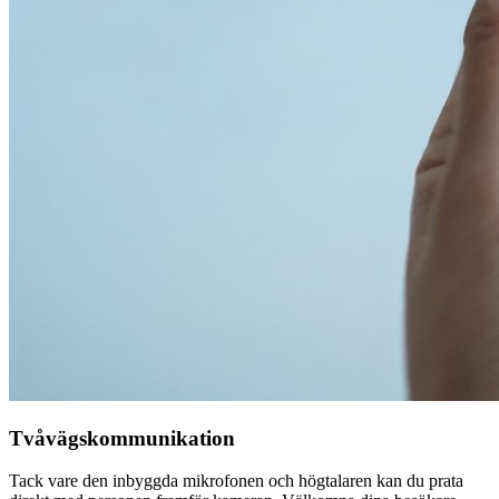
Tvåvägskommunikation
Tack vare den inbyggda mikrofonen och högtalaren kan du prata