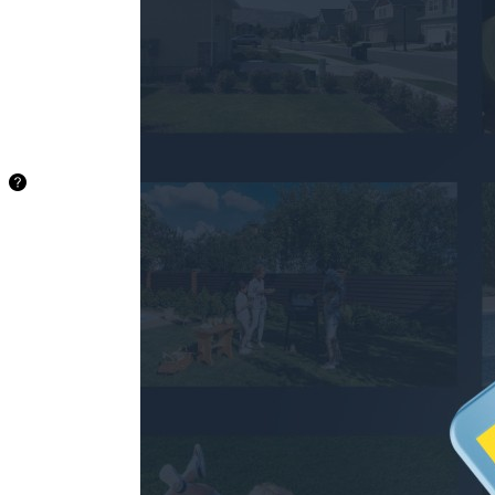
microSD-kort
Spara dina
rörelseinspelningar
lokalt på ett
microSD-kort på
upp till 512 GB
(ingår ej).
36,4 timmar
128
GB
72,8 timmar
256
GB
145,6 timmar
512
GB