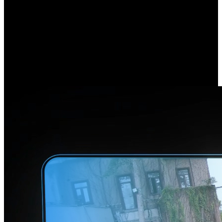
Upplev en fantastiskt smidig och uppslukande vy med Reolink Duo
3 PoE. Genom att använda en avancerad algoritm för dubbla
bildsömmar kombinerar den bilder som fångats av de dubbla
linserna för att presentera en panoramavy fri från störande sömmar
eller avbrott. Säg nu farväl till döda vinklar och njut av detta
kompletta, oavbrutna perspektiv.