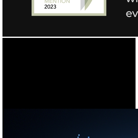
Ultraklara Detaljer,
Exceptionell Bildkvalitet
Med två 4K bildsensorer ger denna dubbelobjektivkamera
banbrytande 16MP UHD klarhet, vilket säkerställer att inga små
detaljer går obemärkt förbi. Upplev levande bilder, även när du
övervakar en bil som passerar din framsida.