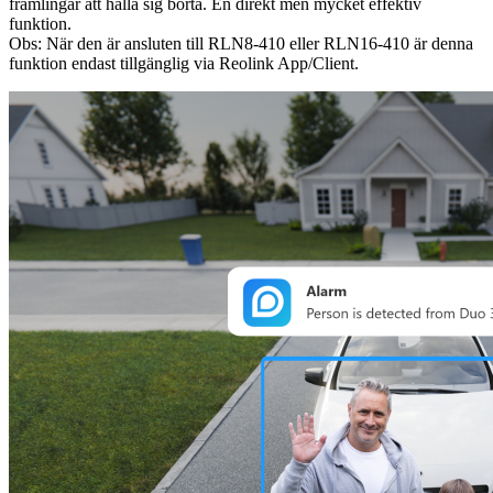
främlingar att hålla sig borta. En direkt men mycket effektiv
funktion.
Obs: När den är ansluten till RLN8-410 eller RLN16-410 är denna
funktion endast tillgänglig via Reolink App/Client.