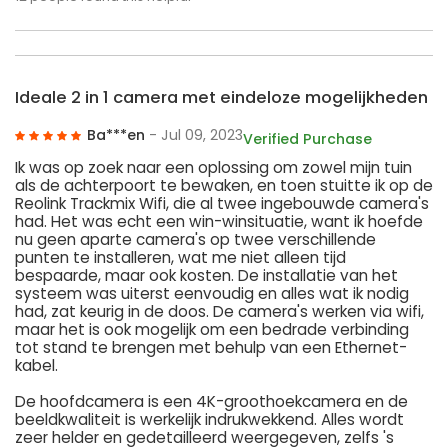
Ideale 2 in 1 camera met eindeloze mogelijkheden
Ba***en
- Jul 09, 2023
Verified Purchase
Ik was op zoek naar een oplossing om zowel mijn tuin
als de achterpoort te bewaken, en toen stuitte ik op de
Reolink Trackmix Wifi, die al twee ingebouwde camera's
had. Het was echt een win-winsituatie, want ik hoefde
nu geen aparte camera's op twee verschillende
punten te installeren, wat me niet alleen tijd
bespaarde, maar ook kosten. De installatie van het
systeem was uiterst eenvoudig en alles wat ik nodig
had, zat keurig in de doos. De camera's werken via wifi,
maar het is ook mogelijk om een bedrade verbinding
tot stand te brengen met behulp van een Ethernet-
kabel.
De hoofdcamera is een 4K-groothoekcamera en de
beeldkwaliteit is werkelijk indrukwekkend. Alles wordt
zeer helder en gedetailleerd weergegeven, zelfs 's