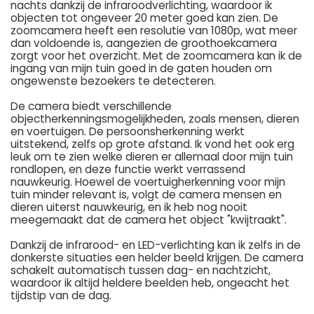
nachts dankzij de infraroodverlichting, waardoor ik
objecten tot ongeveer 20 meter goed kan zien. De
zoomcamera heeft een resolutie van 1080p, wat meer
dan voldoende is, aangezien de groothoekcamera
zorgt voor het overzicht. Met de zoomcamera kan ik de
ingang van mijn tuin goed in de gaten houden om
ongewenste bezoekers te detecteren.
De camera biedt verschillende
objectherkenningsmogelijkheden, zoals mensen, dieren
en voertuigen. De persoonsherkenning werkt
uitstekend, zelfs op grote afstand. Ik vond het ook erg
leuk om te zien welke dieren er allemaal door mijn tuin
rondlopen, en deze functie werkt verrassend
nauwkeurig. Hoewel de voertuigherkenning voor mijn
tuin minder relevant is, volgt de camera mensen en
dieren uiterst nauwkeurig, en ik heb nog nooit
meegemaakt dat de camera het object "kwijtraakt".
Dankzij de infrarood- en LED-verlichting kan ik zelfs in de
donkerste situaties een helder beeld krijgen. De camera
schakelt automatisch tussen dag- en nachtzicht,
waardoor ik altijd heldere beelden heb, ongeacht het
tijdstip van de dag.