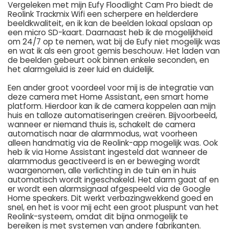
Vergeleken met mijn Eufy Floodlight Cam Pro biedt de
Reolink Trackmix Wifi een scherpere en helderdere
beeldkwaliteit, en ik kan de beelden lokaal opslaan op
een micro SD-kaart. Daarnaast heb ik de mogelijkheid
om 24/7 op te nemen, wat bij de Eufy niet mogelijk was
en wat ik als een groot gemis beschouw. Het laden van
de beelden gebeurt ook binnen enkele seconden, en
het alarmgeluid is zeer luid en duidelijk.
Een ander groot voordeel voor mij is de integratie van
deze camera met Home Assistant, een smart home
platform. Hierdoor kan ik de camera koppelen aan mijn
huis en talloze automatiseringen creëren. Bijvoorbeeld,
wanneer er niemand thuis is, schakelt de camera
automatisch naar de alarmmodus, wat voorheen
alleen handmatig via de Reolink-app mogelijk was. Ook
heb ik via Home Assistant ingesteld dat wanneer de
alarmmodus geactiveerd is en er beweging wordt
waargenomen, alle verlichting in de tuin en in huis
automatisch wordt ingeschakeld. Het alarm gaat af en
er wordt een alarmsignaal afgespeeld via de Google
Home speakers. Dit werkt verbazingwekkend goed en
snel, en het is voor mij echt een groot pluspunt van het
Reolink-systeem, omdat dit bijna onmogelijk te
bereiken is met systemen van andere fabrikanten.