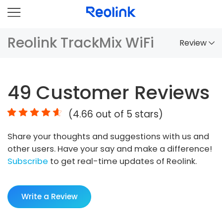
Reolink TrackMix WiFi
Review
Overview
49
Customer Reviews
Comparison
(
4.66
out of 5 stars)
Accessories
Share your thoughts and suggestions with us and
Video
other users. Have your say and make a difference!
Specs
Subscribe
to get real-time updates of Reolink.
FAQs
Write a Review