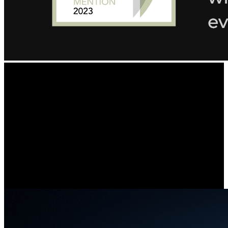
Detalhes UltraNítidos,
Qualidade de Imagem Excecional
Esta câmara de lente dupla com dois sensores de imagem de 4K,
obtém uma nitidez inovadora de 16 UHD, para garantir que nenhum
pequeno detalhe passa despercebido. Experiencie imagens vívidas,
até mesmo ao monitorizar um carro que está a passar pelo seu
quintal.