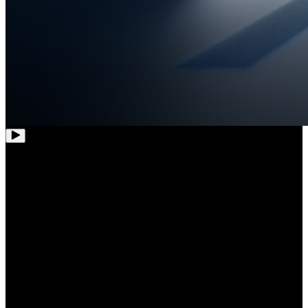
UltraCobertura de 180°,
Proteção em Todos os Cantos
Experiencie uma vista incrivelmente nítida e imersiva com a Reolink
Duo 3 PoE. Com o seu algoritmo de sobreposição de imagem dupla
avançado, combina imagens captadas pelas lentes duplas
apresentando uma visão panorâmica sem remendos nem
desconexões distrativas. Agora, diga adeus aos pontos mortos e