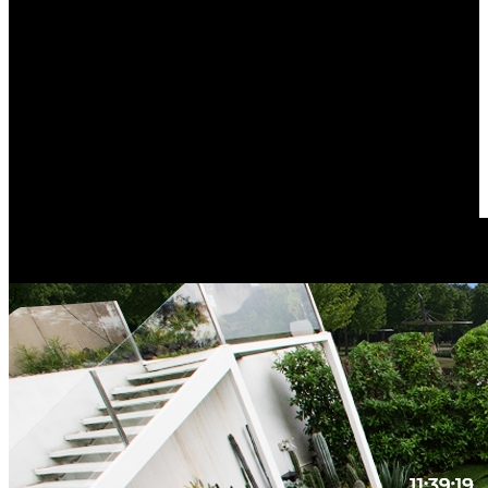
Uma Imagem, Acompanhamento de
Movimento Total
Testemunhe o acompanhamento de pessoas, veículos ou animais
numa só imagem. Ao beneficiar dum panorama de 180°, a
funcionalidade de Acompanhamento de Movimento grava o
movimento completo do alvo ao longo do tempo, enviando imagens
em tempo real por email e eliminando o incómodo de ter de
descarregar vídeos.