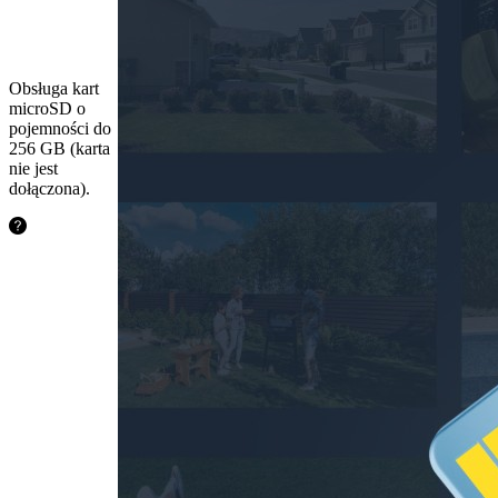
Karta
microSD
Obsługa kart
microSD o
pojemności do
256 GB (karta
nie jest
dołączona).
24,2
godziny
64GB
48,5
godziny
128GB
97,1
godzin
256GB