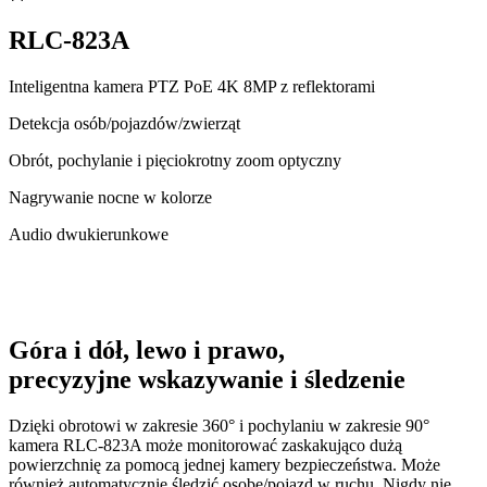
RLC-823A
Inteligentna kamera PTZ PoE 4K 8MP z reflektorami
Detekcja osób/pojazdów/zwierząt
Obrót, pochylanie i pięciokrotny zoom optyczny
Nagrywanie nocne w kolorze
Audio dwukierunkowe
Góra i dół, lewo i prawo,
precyzyjne wskazywanie i śledzenie
Dzięki obrotowi w zakresie 360° i pochylaniu w zakresie 90°
kamera RLC-823A może monitorować zaskakująco dużą
powierzchnię za pomocą jednej kamery bezpieczeństwa. Może
również automatycznie śledzić osobę/pojazd w ruchu. Nigdy nie