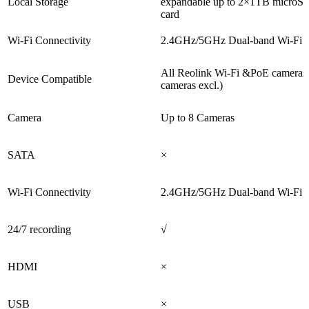
Local Storage
expandable up to 2×1TB microS
card
Wi-Fi Connectivity
2.4GHz/5GHz Dual-band Wi-Fi 
All Reolink Wi-Fi &PoE cameras
Device Compatible
cameras excl.)
Camera
Up to 8 Cameras
SATA
×
Wi-Fi Connectivity
2.4GHz/5GHz Dual-band Wi-Fi 
24/7 recording
√
HDMI
×
USB
×