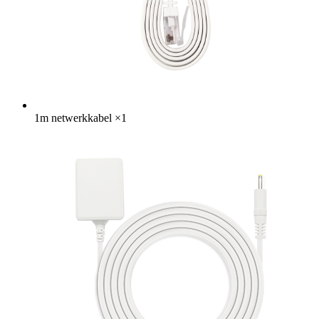
1m netwerkkabel
×
1