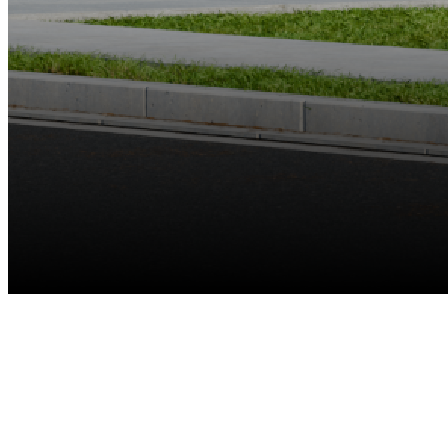
Tot 8 camera's
Reolink batterijgevoede WiFi-camera's en E Serie en Lumus
aanbevolen
Tot 12 MP
Streaming van meerdere camera's