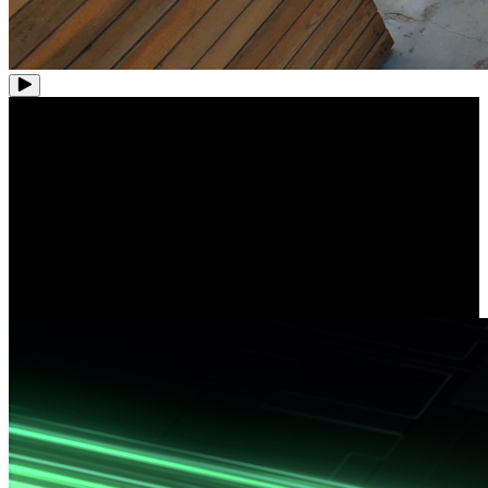
2.4/5GHz dual-band wifi
Geniet van razendsnelle snelheden en een vloeiende video-ervaring
met de 5GHz band. Als je een stabiele verbinding over grote
afstanden en door obstakels wilt, schakel dan over naar de 2.4GHz
band.