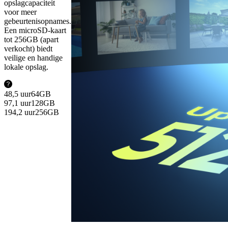
opslagcapaciteit
voor meer
gebeurtenisopnames.
Een microSD-kaart
tot 256GB (apart
verkocht) biedt
veilige en handige
lokale opslag.
48,5 uur
64GB
97,1 uur
128GB
194,2 uur
256GB