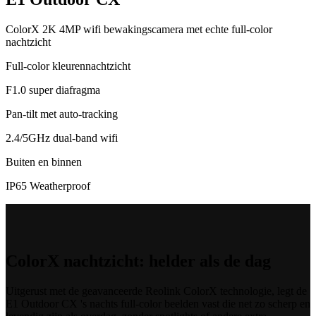
ColorX 2K 4MP wifi bewakingscamera met echte full-color
nachtzicht
Full-color kleurennachtzicht
F1.0 super diafragma
Pan-tilt met auto-tracking
2.4/5GHz dual-band wifi
Buiten en binnen
IP65 Weatherproof
ColorX nachtzicht: helder als de dag
Uitgerust met de geavanceerde Reolink ColorX technologie, legt de
E1 Outdoor CX 's nachts full-color beelden vast die net zo scherp en