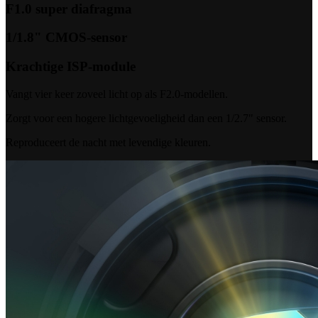
F1.0 super diafragma
1/1.8" CMOS-sensor
Krachtige ISP-module
Vangt vier keer zoveel licht op als F2.0-modellen.
Zorgt voor een hogere lichtgevoeligheid dan een 1/2.7" sensor.
Reproduceert de nacht met levendige kleuren.