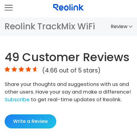
Reolink TrackMix WiFi
Review
Overview
49
Customer Reviews
Comparison
(
4.66
out of 5 stars)
Accessories
Share your thoughts and suggestions with us and
Video
other users. Have your say and make a difference!
Specs
Subscribe
to get real-time updates of Reolink.
FAQs
Write a Review