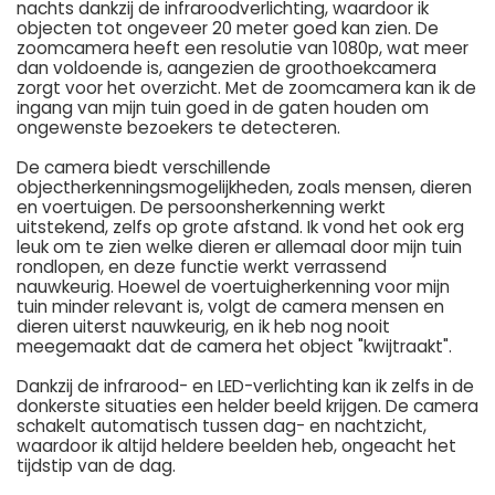
nachts dankzij de infraroodverlichting, waardoor ik
objecten tot ongeveer 20 meter goed kan zien. De
zoomcamera heeft een resolutie van 1080p, wat meer
dan voldoende is, aangezien de groothoekcamera
zorgt voor het overzicht. Met de zoomcamera kan ik de
ingang van mijn tuin goed in de gaten houden om
ongewenste bezoekers te detecteren.
De camera biedt verschillende
objectherkenningsmogelijkheden, zoals mensen, dieren
en voertuigen. De persoonsherkenning werkt
uitstekend, zelfs op grote afstand. Ik vond het ook erg
leuk om te zien welke dieren er allemaal door mijn tuin
rondlopen, en deze functie werkt verrassend
nauwkeurig. Hoewel de voertuigherkenning voor mijn
tuin minder relevant is, volgt de camera mensen en
dieren uiterst nauwkeurig, en ik heb nog nooit
meegemaakt dat de camera het object "kwijtraakt".
Dankzij de infrarood- en LED-verlichting kan ik zelfs in de
donkerste situaties een helder beeld krijgen. De camera
schakelt automatisch tussen dag- en nachtzicht,
waardoor ik altijd heldere beelden heb, ongeacht het
tijdstip van de dag.