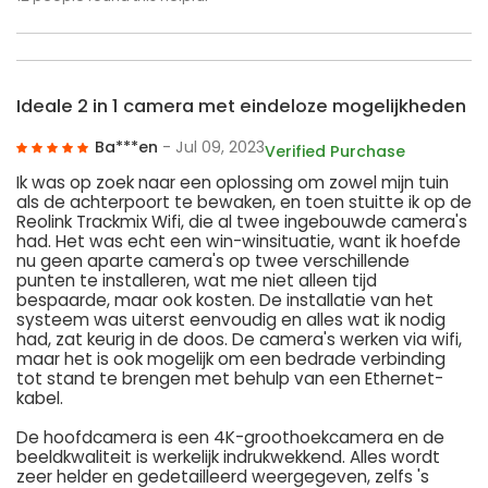
Ideale 2 in 1 camera met eindeloze mogelijkheden
Ba***en
- Jul 09, 2023
Verified Purchase
Ik was op zoek naar een oplossing om zowel mijn tuin
als de achterpoort te bewaken, en toen stuitte ik op de
Reolink Trackmix Wifi, die al twee ingebouwde camera's
had. Het was echt een win-winsituatie, want ik hoefde
nu geen aparte camera's op twee verschillende
punten te installeren, wat me niet alleen tijd
bespaarde, maar ook kosten. De installatie van het
systeem was uiterst eenvoudig en alles wat ik nodig
had, zat keurig in de doos. De camera's werken via wifi,
maar het is ook mogelijk om een bedrade verbinding
tot stand te brengen met behulp van een Ethernet-
kabel.
De hoofdcamera is een 4K-groothoekcamera en de
beeldkwaliteit is werkelijk indrukwekkend. Alles wordt
zeer helder en gedetailleerd weergegeven, zelfs 's