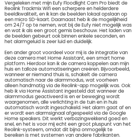
Vergeleken met mijn Eufy Floodlight Cam Pro biedt de
Reolink Trackmix Wifi een scherpere en helderdere
beeldkwaliteit, en ik kan de beelden lokaal opslaan op
een micro SD-kaart. Daarnaast heb ik de mogelijkheid
om 24/7 op te nemen, wat bij de Eufy niet mogelijk was
en wat ik als een groot gemis beschouw. Het laden van
de beelden gebeurt ook binnen enkele seconden, en
het alarmgeluid is zeer luid en duidelijk.
Een ander groot voordeel voor mij is de integratie van
deze camera met Home Assistant, een smart home
platform. Hierdoor kan ik de camera koppelen aan mijn
huis en talloze automatiseringen creëren. Bijvoorbeeld,
wanneer er niemand thuis is, schakelt de camera
automatisch naar de alarmmodus, wat voorheen
alleen handmatig via de Reolink-app mogelijk was. Ook
heb ik via Home Assistant ingesteld dat wanneer de
alarmmodus geactiveerd is en er beweging wordt
waargenomen, alle verlichting in de tuin en in huis
automatisch wordt ingeschakeld. Het alarm gaat af en
er wordt een alarmsignaal afgespeeld via de Google
Home speakers. Dit werkt verbazingwekkend goed en
snel, en het is voor mij echt een groot pluspunt van het
Reolink-systeem, omdat dit bijna onmogelijk te
bereiken is met systemen van andere fabrikanten.